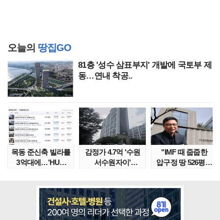
오늘의
땅집GO
81층 '성수 삼표부지' 개발에 국토부 제
동…연내 착공..
목동 준신축 빌라를
감정가 4.7억 '수원
"IMF 때 줍줍한
3억대에…'HUG
서수원자이'
압구정 땅 526평의
말소확약' 서울 빌..
낙찰가는?
위엄" 이수만, 100..
땅집고옥..