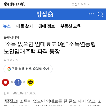
메
조선미디어
뉴
건
너
뛰
뉴스
매물 찾기
경매 정보
부동산 교육
기
(컨
텐
올댓시니어
츠
"소득 없으면 임대료도 0원" 소득연동형
영
노인임대주택 파격 등장
역
으
로
박기홍 기자
바
구글 검색 선호 출처로 추가
로
이
동)
0
0
입력 : 2025.09.17 06:00
[땅집고]
소득이 없으면 임대료를 한 푼도 내지 않고, 소