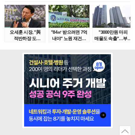
오세훈 시장, "與
"84㎡ 받으려면 7억
"3000만원 마피
적반하장 도
내야" 노원 재건축
매물도 속출"…부산
넘었다" 반박한
단지서 고령 ..
대단지서도 잔금..
이유는