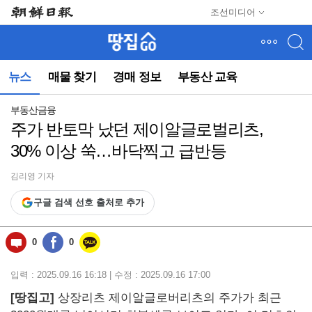
메
조선미디어
뉴
건
너
뛰
뉴스
매물 찾기
경매 정보
부동산 교육
기
(컨
텐
부동산금융
츠
주가 반토막 났던 제이알글로벌리츠,
영
30% 이상 쑥…바닥찍고 급반등
역
으
로
김리영 기자
바
구글 검색 선호 출처로 추가
로
이
동)
0
0
입력 : 2025.09.16 16:18 | 수정 : 2025.09.16 17:00
[
땅집고]
상장리츠 제이알글로버리츠의 주가가 최근