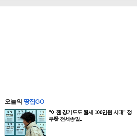
오늘의
땅집GO
"이젠 경기도도 월세 100만원 시대" 정
부發 전세종말..