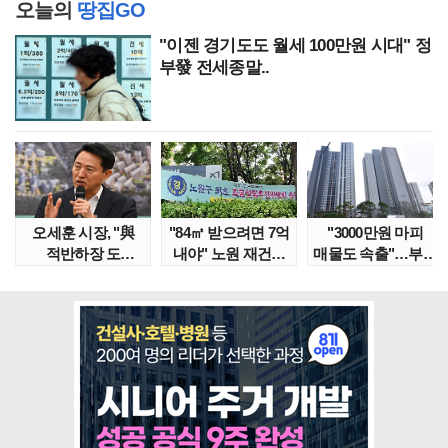
오늘의
땅집GO
"이젠 경기도도 월세 100만원 시대" 정
부發 전세종말..
오세훈 시장, "與
"84㎡ 받으려면 7억
"3000만원 마피
적반하장 도
내야" 노원 재건축
매물도 속출"…부산
넘었다" 반박한
단지서 고령 ..
대단지서도 잔금..
이유는