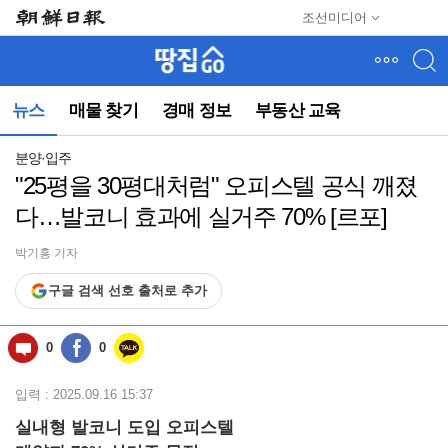
메
조선미디어
뉴
건
너
뛰
뉴스
매물 찾기
경매 정보
부동산 교육
기
(컨
텐
분양·입주
츠
"25평을 30평대처럼" 오피스텔 공식 깨졌
영
다…발코니 효과에 실거주 70% [르포]
역
으
로
박기홍 기자
바
구글 검색 선호 출처로 추가
로
이
동)
0
0
입력 : 2025.09.16 15:37
실내형 발코니 도입 오피스텔