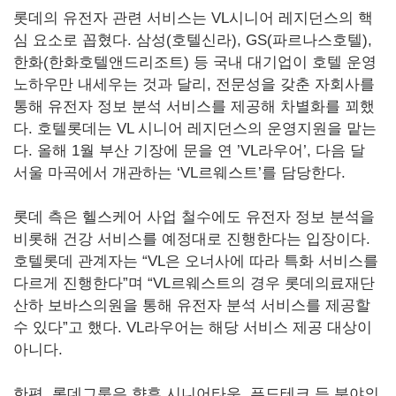
롯데의 유전자 관련 서비스는 VL시니어 레지던스의 핵
심 요소로 꼽혔다. 삼성(호텔신라), GS(파르나스호텔),
한화(한화호텔앤드리조트) 등 국내 대기업이 호텔 운영
노하우만 내세우는 것과 달리, 전문성을 갖춘 자회사를
통해 유전자 정보 분석 서비스를 제공해 차별화를 꾀했
다. 호텔롯데는 VL 시니어 레지던스의 운영지원을 맡는
다. 올해 1월 부산 기장에 문을 연 ’VL라우어’, 다음 달
서울 마곡에서 개관하는 ‘VL르웨스트’를 담당한다.
롯데 측은 헬스케어 사업 철수에도 유전자 정보 분석을
비롯해 건강 서비스를 예정대로 진행한다는 입장이다.
호텔롯데 관계자는 “VL은 오너사에 따라 특화 서비스를
다르게 진행한다”며 “VL르웨스트의 경우 롯데의료재단
산하 보바스의원을 통해 유전자 분석 서비스를 제공할
수 있다”고 했다. VL라우어는 해당 서비스 제공 대상이
아니다.
한편, 롯데그룹은 향후 시니어타운, 푸드테크 등 분야의