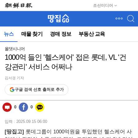
메
조선미디어
뉴
건
너
뛰
뉴스
매물 찾기
경매 정보
부동산 교육
기
(컨
텐
올댓시니어
츠
1000억 들인 '헬스케어' 접은 롯데, VL '건
영
강관리' 서비스 어쩌나
역
으
로
김서경 기자
바
구글 검색 선호 출처로 추가
로
이
동)
0
0
입력 : 2025.09.15 06:00
[땅집고]
롯데그룹이 1000억원을 투입했던 헬스케어 사