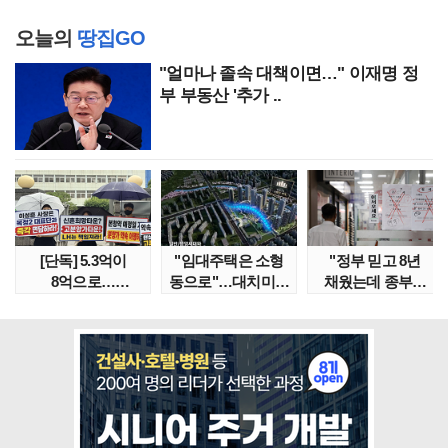
오늘의
땅집GO
"얼마나 졸속 대책이면…" 이재명 정
부 부동산 '추가 ..
[단독] 5.3억이
"임대주택은 소형
"정부 믿고 8년
8억으로…
동으로"…대치미도
채웠는데 종부세
성남복정2지구
'꼼수 소셜믹스'..
수천만원 뛰어"
본청약 분..
임대..