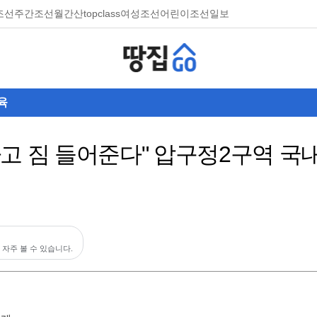
조선
주간조선
월간산
topclass
여성조선
어린이조선일보
육
고 짐 들어준다" 압구정2구역 국내
 자주 볼 수 있습니다.