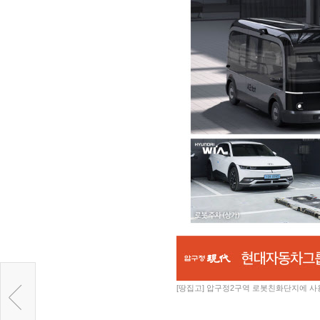
[땅집고] 압구정2구역 로봇친화단지에 사