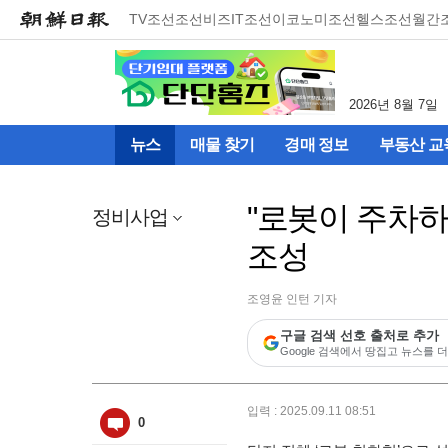
메
TV조선
조선비즈
IT조선
이코노미조선
헬스조선
월간
뉴
건
너
뛰
2026년 8월 7일
기
(컨
뉴스
매물 찾기
경매 정보
부동산 교
텐
츠
영
"로봇이 주차하
역
정비사업
으
조성
로
바
로
조영윤 인턴 기자
이
동)
구글 검색 선호 출처로 추가
Google 검색에서 땅집고 뉴스를 더
입력 : 2025.09.11 08:51
0