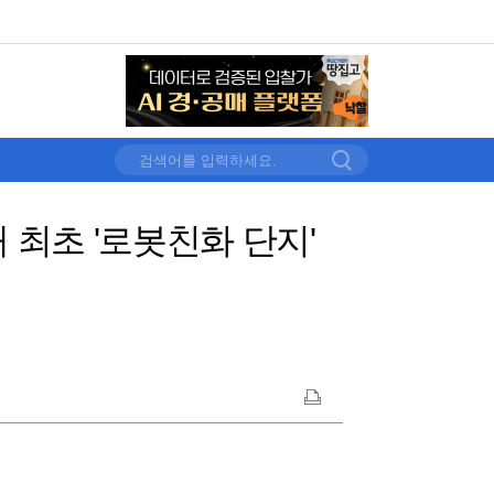
 최초 '로봇친화 단지'