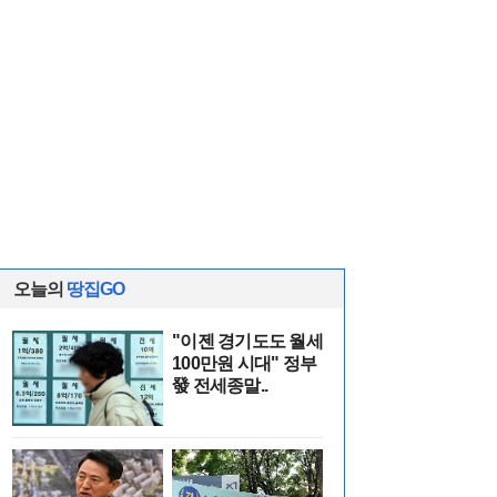
오늘의
땅집GO
"이젠 경기도도 월세
100만원 시대" 정부
發 전세종말..