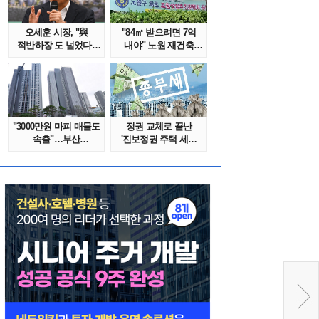
오세훈 시장, "與
"84㎡ 받으려면 7억
적반하장 도 넘었다"
내야" 노원 재건축
반박한 이유는
단지서 고령 ..
"3000만원 마피 매물도
정권 교체로 끝난
속출"…부산
'진보정권 주택 세금
대단지서도 잔금..
폭탄'