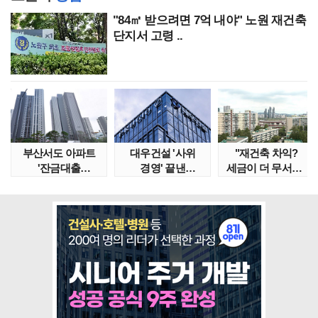
"84㎡ 받으려면 7억 내야" 노원 재건축
단지서 고령 ..
부산서도 아파트
대우건설 '사위
"재건축 차익?
'잔금대출
경영' 끝낸
세금이 더 무서워"
대란'…"대통령
이유?…'정통
강남서 호가 수억 ..
특별 지시..
대우맨' 사..