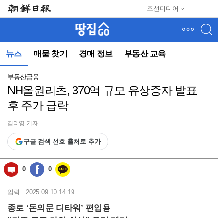
메
조선미디어
뉴
건
너
뛰
뉴스
매물 찾기
경매 정보
부동산 교육
기
(컨
텐
부동산금융
츠
NH올원리츠, 370억 규모 유상증자 발표
영
후 주가 급락
역
으
로
김리영 기자
바
구글 검색 선호 출처로 추가
로
이
동)
0
0
입력 : 2025.09.10 14:19
종로 ‘돈의문 디타워’ 편입용