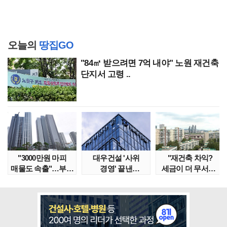
오늘의
땅집GO
"84㎡ 받으려면 7억 내야" 노원 재건축
단지서 고령 ..
"3000만원 마피
대우건설 '사위
"재건축 차익?
매물도 속출"…부산
경영' 끝낸
세금이 더 무서워"
대단지서도 잔금..
이유?…'정통
강남서 호가 수억 ..
대우맨' 사..