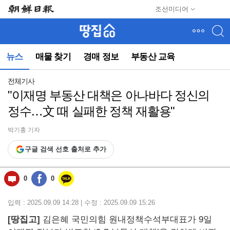
메
조선미디어
뉴
건
너
뛰
뉴스
매물 찾기
경매 정보
부동산 교육
기
(컨
텐
전체기사
츠
"이재명 부동산 대책은 아나바다 정신의
영
정수…文 때 실패한 정책 재활용"
역
으
로
박기홍 기자
바
구글 검색 선호 출처로 추가
로
이
동)
0
0
입력 : 2025.09.09 14:28 | 수정 : 2025.09.09 15:26
[땅집고]
김은혜 국민의힘 원내정책수석부대표가 9일