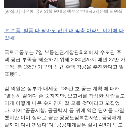
[땅집고] 김은혜 국민의힘 원내정책수석부대표./김은혜 의원실
☞ 손품, 발품 다 팔아도 없던 내 맞춤 아파트 여기에 다
있네!
국토교통부는 7일 부동산관계장관회의에서 수도권 주
택 공급 부족을 해소하기 위해 2030년까지 매년 27만 가
구씩, 총 135만 가구의 신규 주택 착공을 추진한다고 발
표했다.
김 의원은 정부가 내세운 ‘135만 호 공급 계획’에 대해
“열심히 끌어다 쓴 숫자지만, 보고서를 작성한 사람들도
이게 어떻게 나온 숫자인지 잘 모를 것”이라고 꼬집었
다. 이어 “공공시행, 공공택지 등 귀에 익은 단어를 나열
했지만 이미 실패로 끝난 공공도심복합사업, 공공재개
발까지 다시 꺼냈다”며 “공공재개발은 실시 4년이 넘도