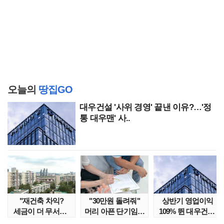
오늘의
땅집GO
대우건설 '사위 경영' 끝낸 이유?…'정
통 대우맨' 사..
"재건축 차익?
"30만원 돌려줘"
상반기 영업이익
세금이 더 무서워"
머리 아픈 단기임대
109% 뛴 대우건설,
강남서 호가 수억 ..
보증금 분쟁 막..
주가는 '고점 대..