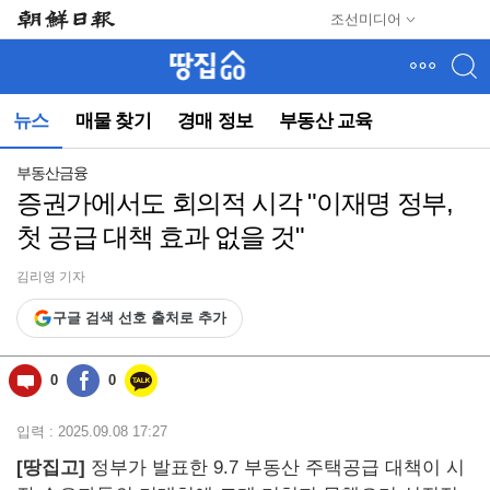
메
조선미디어
뉴
건
너
뛰
뉴스
매물 찾기
경매 정보
부동산 교육
기
(컨
텐
부동산금융
츠
증권가에서도 회의적 시각 "이재명 정부,
영
첫 공급 대책 효과 없을 것"
역
으
로
김리영 기자
바
구글 검색 선호 출처로 추가
로
이
동)
0
0
입력 : 2025.09.08 17:27
[땅집고]
정부가 발표한 9.7 부동산 주택공급 대책이 시