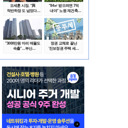
오세훈 시장, "與
"84㎡ 받으려면 7억
적반하장 도 넘었다"
내야" 노원 재건축
반박한 이유는
단지서 고령 ..
"3000만원 마피 매물도
정권 교체로 끝난
속출"…부산
'진보정권 주택 세금
대단지서도 잔금..
폭탄'