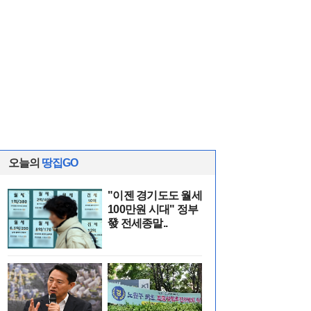
오늘의
땅집GO
"이젠 경기도도 월세
100만원 시대" 정부
發 전세종말..