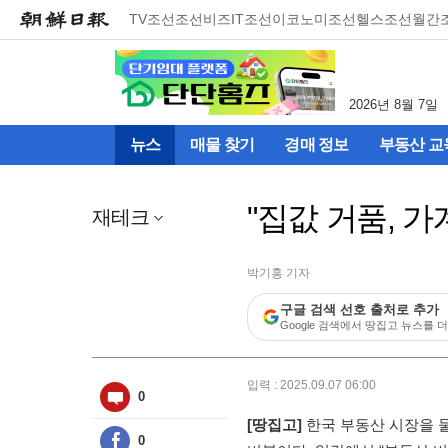
메
TV조선
조선비즈
IT조선
이코노미조선
헬스조선
월간
뉴
건
너
뛰
2026년 8월 7일
기
(컨
뉴스
매물 찾기
경매 정보
부동산 교
텐
츠
영
"집값 거품, 
역
재테크
으
로
바
박기홍 기자
로
구글 검색 선호 출처로 추가
이
Google 검색에서 땅집고 뉴스를 더
동)
입력 : 2025.09.07 06:00
0
[땅집고]
한국 부동산 시장을 
0