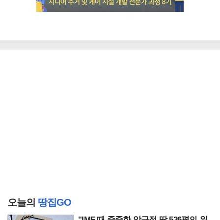
오늘의
땅집GO
"IMF 때 줍줍한 압구정 땅 526평의 위