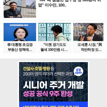
엄" 이수만, 100..
李 대통령 초강경
"이젠 경기도도
오세훈 시장, "與
부동산 정책에…
월세 100만원 시대"
적반하장 도
추미애 '경기도 재..
정부發 전세종말..
넘었다" 반박한
이유는