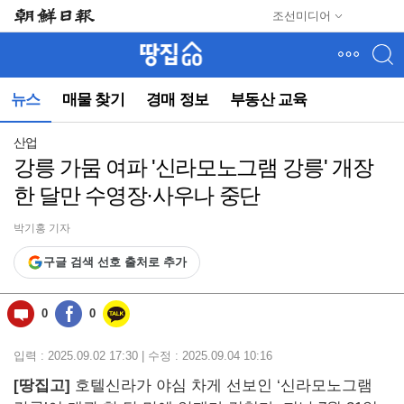
메
조선미디어
뉴
건
너
뛰
뉴스
매물 찾기
경매 정보
부동산 교육
기
(컨
텐
산업
츠
강릉 가뭄 여파 '신라모노그램 강릉' 개장
영
한 달만 수영장·사우나 중단
역
으
로
박기홍 기자
바
구글 검색 선호 출처로 추가
로
이
동)
0
0
입력 : 2025.09.02 17:30 | 수정 : 2025.09.04 10:16
[땅집고]
호텔신라가 야심 차게 선보인 ‘신라모노그램