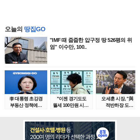
오늘의
땅집GO
"IMF 때 줍줍한 압구정 땅 526평의 위
엄" 이수만, 100..
李 대통령 초강경
"이젠 경기도도
오세훈 시장, "與
부동산 정책에…
월세 100만원 시대"
적반하장 도
추미애 '경기도 재..
정부發 전세종말..
넘었다" 반박한
이유는