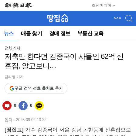
메
조선미디어
뉴
건
너
뛰
뉴스
매물 찾기
경매 정보
부동산 교육
기
(컨
텐
전체기사
츠
저축만 한다던 김종국이 사들인 62억 신
영
혼집, 알고보니…
역
으
로
김리영 기자
바
구글 검색 선호 출처로 추가
로
이
동)
0
0
입력 : 2025.09.02 13:22
[땅집고]
가수 김종국이 서울 강남 논현동에 신혼집으로