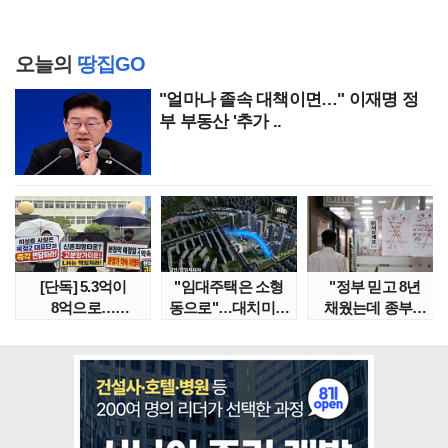
오늘의
땅집GO
"얼마나 졸속 대책이면…" 이재명 정
부 부동산 '추가 ..
[단독] 5.3억이
"임대주택은 소형
"정부 믿고 8년
8억으로…
동으로"…대치미도
채웠는데 종부세
성남복정2지구
'꼼수 소셜믹스'..
수천만원 뛰어"
본청약 분..
임대..