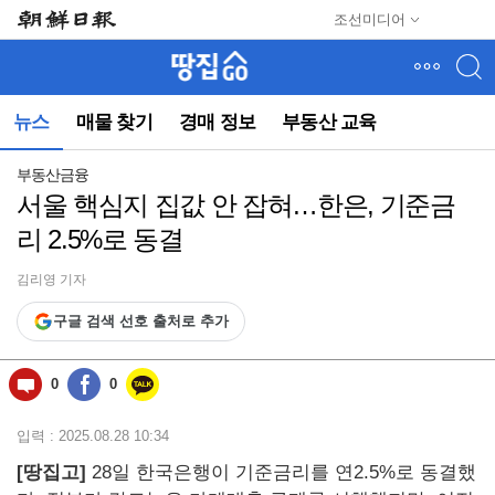
메
조선미디어
뉴
건
너
뛰
뉴스
매물 찾기
경매 정보
부동산 교육
기
(컨
텐
부동산금융
츠
서울 핵심지 집값 안 잡혀…한은, 기준금
영
리 2.5%로 동결
역
으
로
김리영 기자
바
구글 검색 선호 출처로 추가
로
이
동)
0
0
입력 : 2025.08.28 10:34
[땅집고]
28일 한국은행이 기준금리를 연2.5%로 동결했