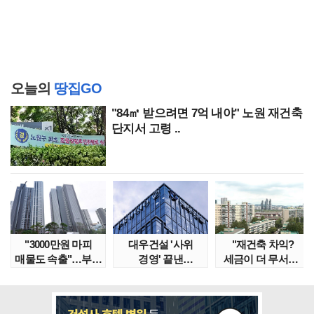
오늘의
땅집GO
"84㎡ 받으려면 7억 내야" 노원 재건축
단지서 고령 ..
"3000만원 마피
대우건설 '사위
"재건축 차익?
매물도 속출"…부산
경영' 끝낸
세금이 더 무서워"
대단지서도 잔금..
이유?…'정통
강남서 호가 수억 ..
대우맨' 사..