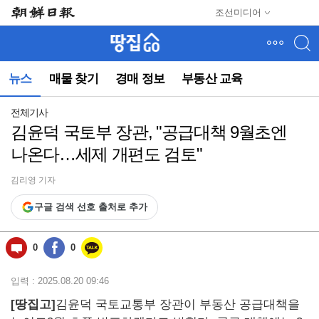
메
조선미디어
뉴
건
너
뛰
뉴스
매물 찾기
경매 정보
부동산 교육
기
(컨
텐
전체기사
츠
김윤덕 국토부 장관, "공급대책 9월초엔
영
나온다…세제 개편도 검토"
역
으
로
김리영 기자
바
구글 검색 선호 출처로 추가
로
이
동)
0
0
입력 : 2025.08.20 09:46
[땅집고]
김윤덕 국토교통부 장관이 부동산 공급대책을