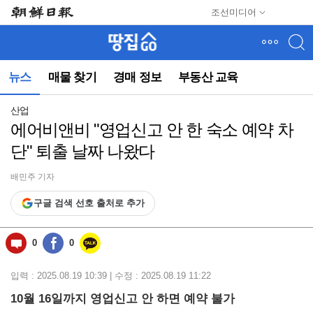
메
조선미디어
뉴
건
너
뛰
뉴스
매물 찾기
경매 정보
부동산 교육
기
(컨
텐
산업
츠
에어비앤비 "영업신고 안 한 숙소 예약 차
영
단" 퇴출 날짜 나왔다
역
으
로
배민주 기자
바
구글 검색 선호 출처로 추가
로
이
동)
0
0
입력 : 2025.08.19 10:39 | 수정 : 2025.08.19 11:22
10월 16일까지 영업신고 안 하면 예약 불가