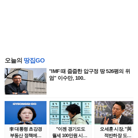
오늘의
땅집GO
"IMF 때 줍줍한 압구정 땅 526평의 위
엄" 이수만, 100..
李 대통령 초강경
"이젠 경기도도
오세훈 시장, "與
부동산 정책에…
월세 100만원 시대"
적반하장 도