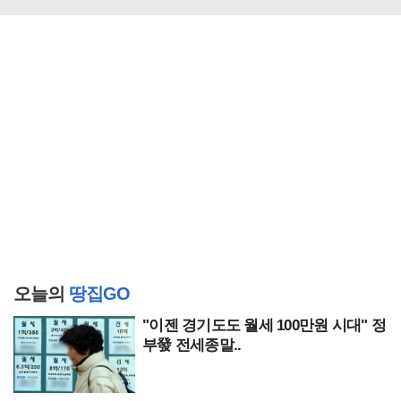
오늘의
땅집GO
"이젠 경기도도 월세 100만원 시대" 정
부發 전세종말..