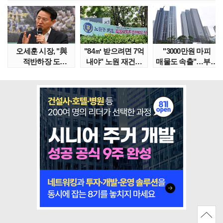
오세훈 시장, "與
"84㎡ 받으려면 7억
"3000만원 마피
적반하장 도
내야" 노원 재건축
매물도 속출"…부산
넘었다" 반박한
단지서 고령 ..
대단지서도 잔금..
이유는