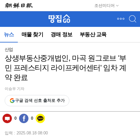
메
조선미디어
뉴
건
너
뛰
뉴스
매물 찾기
경매 정보
부동산 교육
기
(컨
텐
산업
츠
상생부동산중개법인, 마곡 원그로브 '부
영
민 프레스티지 라이프케어센터' 임차 계
역
으
약 완료
로
바
이승우 기자
로
이
구글 검색 선호 출처로 추가
동)
0
0
입력 : 2025.08.18 08:00