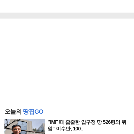
오늘의
땅집GO
"IMF 때 줍줍한 압구정 땅 526평의 위
엄" 이수만, 100..