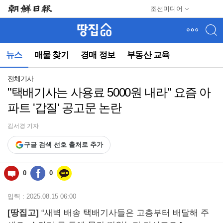
메
조선미디어
뉴
건
너
뛰
뉴스
매물 찾기
경매 정보
부동산 교육
기
(컨
텐
전체기사
츠
"택배기사는 사용료 5000원 내라" 요즘 아
영
파트 '갑질' 공고문 논란
역
으
로
김서경 기자
바
구글 검색 선호 출처로 추가
로
이
동)
0
0
입력 : 2025.08.15 06:00
[땅집고]
“새벽 배송 택배기사들은 고층부터 배달해 주