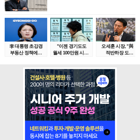
李 대통령 초강경
"이젠 경기도도
오세훈 시장, "與
부동산 정책에…
월세 100만원 시대"
적반하장 도
추미애 '경기도 재..
정부發 전세종말..
넘었다" 반박한
이유는