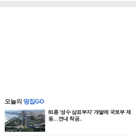
오늘의
땅집GO
81층 '성수 삼표부지' 개발에 국토부 제
동…연내 착공..