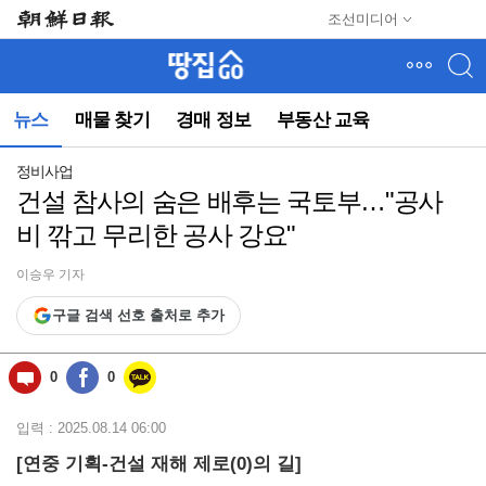
메
조선미디어
뉴
건
너
뛰
뉴스
매물 찾기
경매 정보
부동산 교육
기
(컨
텐
정비사업
츠
건설 참사의 숨은 배후는 국토부…"공사
영
비 깎고 무리한 공사 강요"
역
으
로
이승우 기자
바
구글 검색 선호 출처로 추가
로
이
동)
0
0
입력 : 2025.08.14 06:00
[연중 기획-건설 재해 제로(0)의 길]