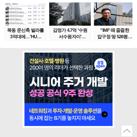
목동 준신축 빌라를
감정가 4.7억 '수원
"IMF 때 줍줍한
3억대에…'HUG
서수원자이'
압구정 땅 526평의
말소확약' 서울 빌..
낙찰가는?
위엄" 이수만, 100..
땅집고옥..