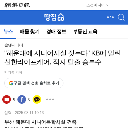
메
조선미디어
뉴
건
너
뛰
뉴스
매물 찾기
경매 정보
부동산 교육
기
(컨
텐
올댓시니어
츠
"해운대에 시니어시설 짓는다" KB에 밀린
영
신한라이프케어, 적자 탈출 승부수
역
으
로
박기홍 기자
바
구글 검색 선호 출처로 추가
로
이
동)
0
0
입력 : 2025.08.11 10:13
부산 해운대 시니어복합시설 건축