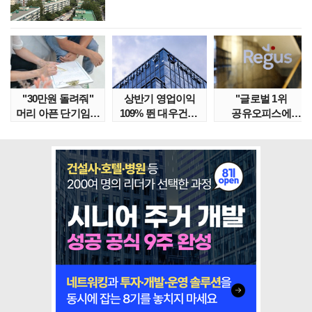
"30만원 돌려줘"
상반기 영업이익
"글로벌 1위
머리 아픈 단기임대
109% 뛴 대우건설,
공유오피스에
보증금 분쟁 막..
주가는 '고점 대..
속았다" 1년간
줄적자, 리..