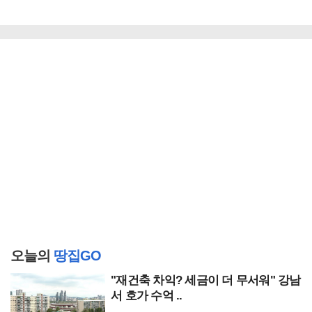
오늘의
땅집GO
"재건축 차익? 세금이 더 무서워" 강남
서 호가 수억 ..