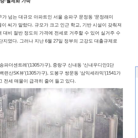
상승·월세화 가속
가구가 넘는 대규모 아파트인 서울 송파구 문정동 ‘문정래미
매물이 씨가 말랐다. 규모가 크고 인근 학교, 기반 시설이 갖춰져
 대비 절반 정도의 가격에 전세로 거주할 수 있어 실거주 수
단지였다. 그러나 지난 6월 27일 정부의 고강도 대출규제로
송파더센트레’(1305가구), 중랑구 신내동 ‘신내우디안1단
 ‘백련산SK뷰’(1305가구), 도봉구 쌍문동 ‘삼익세라믹’(1541가
않고 전세 매물이 급격히 줄어 들고 있다.