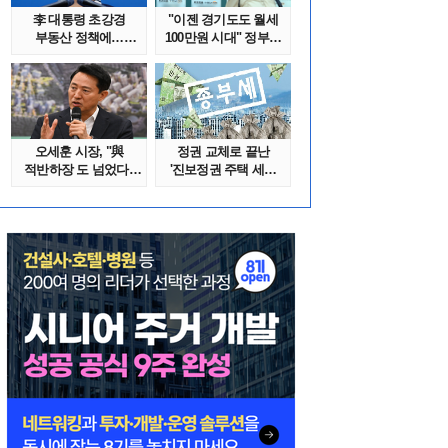
李 대통령 초강경
"이젠 경기도도 월세
부동산 정책에…
100만원 시대" 정부發
추미애 '경기도 재..
전세종말..
오세훈 시장, "與
정권 교체로 끝난
적반하장 도 넘었다"
'진보정권 주택 세금
반박한 이유는
폭탄'