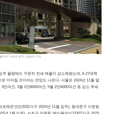
플자이' 아파트 문주. /강태민 기자
입주 물량에도 꾸준히 전세 매물이 감소해왔는데, 6·27대책
 이어질 것이라는 전망도 나온다. 서울은 2024년 11월 말
 3만여건, 3월 2만8000여건, 5월 2만6000여건 등 감소 추세
레온’(1만2032가구·2024년 11월 입주), 동대문구 이문동
25년 1월 입주), 서초구 잠원동 ‘메이플자이’(3307가구·2025