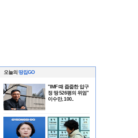
오늘의
땅집GO
"IMF 때 줍줍한 압구
정 땅 526평의 위엄"
이수만, 100..