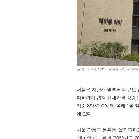
[땅집고] 서울 서초구 잠원동 대단지 '메이
서울은 지난해 말부터 대규모 
여파까지 겹쳐 전세가격 상승으로
기준 3만3000여건, 올해 1월 말
에 있다.
서울 강동구 둔촌동 ‘올림픽파크포
‘래미안 라그란데’(3069가구·20