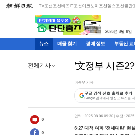
메
TV조선
조선비즈
IT조선
이코노미조선
헬스조선
월간
뉴
건
너
뛰
2026년 8월 8일
기
(컨
뉴스
매물 찾기
경매 정보
부동산 교
텐
츠
영
'文정부 시즌2?
역
전체기사
으
로
바
이승우 기자
로
구글 검색 선호 출처로 추가
이
Google 검색에서 땅집고 뉴스를 더
동)
입력 : 2025.08.06 09:30 | 수정 : 2025
0
6·27 대책 여파 ‘전세대란’ 현
0