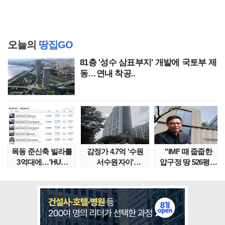
오늘의
땅집GO
81층 '성수 삼표부지' 개발에 국토부 제
동…연내 착공..
목동 준신축 빌라를
감정가 4.7억 '수원
"IMF 때 줍줍한
3억대에…'HUG
서수원자이'
압구정 땅 526평의
말소확약' 서울 빌..
낙찰가는?
위엄" 이수만, 100..
땅집고옥..