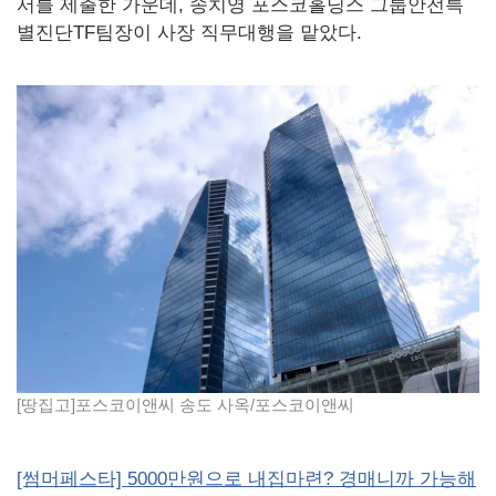
서를 제출한 가운데, 송치영 포스코홀딩스 그룹안전특
별진단TF팀장이 사장 직무대행을 맡았다.
[땅집고]포스코이앤씨 송도 사옥/포스코이앤씨
[썸머페스타] 5000만원으로 내집마련? 경매니까 가능해