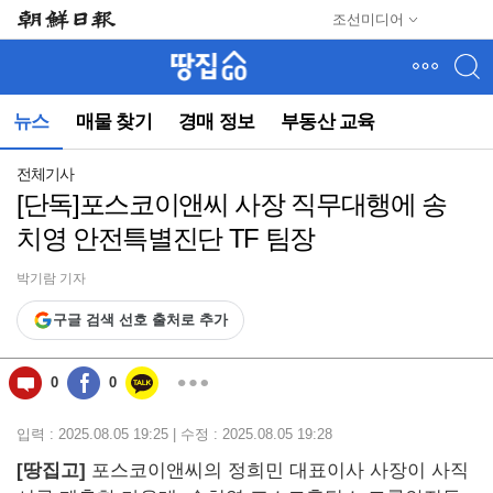
메
조선미디어
뉴
건
너
뛰
뉴스
매물 찾기
경매 정보
부동산 교육
기
(컨
텐
전체기사
츠
[단독]포스코이앤씨 사장 직무대행에 송
영
치영 안전특별진단 TF 팀장
역
으
로
박기람 기자
바
구글 검색 선호 출처로 추가
로
이
동)
0
0
입력 : 2025.08.05 19:25 | 수정 : 2025.08.05 19:28
[땅집고]
포스코이앤씨의 정희민 대표이사 사장이 사직