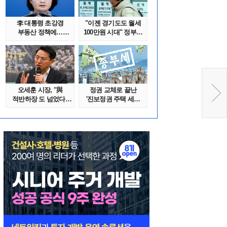
李 대통령 초강경
"이젠 경기도도 월세
부동산 정책에…
100만원 시대" 정부發
추미애 '경기도 재..
전세종말..
오세훈 시장, "與
정권 교체로 끝난
적반하장 도 넘었다"
'진보정권 주택 세금
반박한 이유는
폭탄'