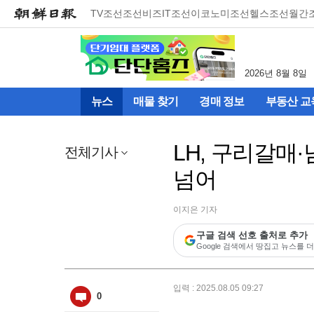
메
TV조선
조선비즈
IT조선
이코노미조선
헬스조선
월간
뉴
건
너
뛰
2026년 8월 8일
기
(컨
뉴스
매물 찾기
경매 정보
부동산 교
텐
츠
영
LH, 구리갈매
역
전체기사
으
넘어
로
바
로
이지은 기자
이
동)
구글 검색 선호 출처로 추가
Google 검색에서 땅집고 뉴스를 더
입력 : 2025.08.05 09:27
0