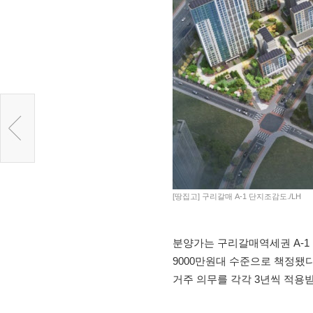
[땅집고] 구리갈매 A-1 단지조감도./LH
분양가는 구리갈매역세권 A-1 블
9000만원대 수준으로 책정됐
거주 의무를 각각 3년씩 적용