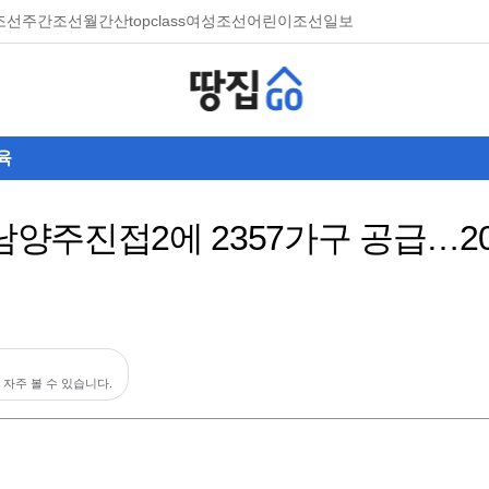
조선
주간조선
월간산
topclass
여성조선
어린이조선일보
육
·남양주진접2에 2357가구 공급…2
 자주 볼 수 있습니다.