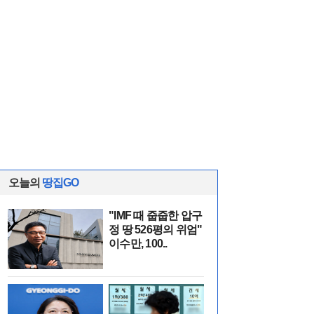
오늘의
땅집GO
"IMF 때 줍줍한 압구
정 땅 526평의 위엄"
이수만, 100..