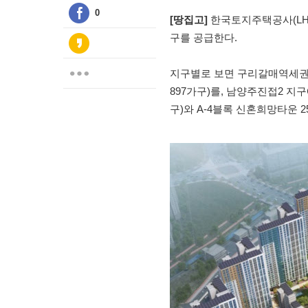
0
[땅집고]
한국토지주택공사(LH)
구를 공급한다.
지구별로 보면 구리갈매역세권에서
897가구)를, 남양주진접2 지구에
구)와 A-4블록 신혼희망타운 2