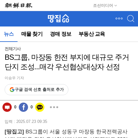
메
조선미디어
뉴
건
너
뛰
뉴스
매물 찾기
경매 정보
부동산 교육
기
(컨
텐
전체기사
츠
BS그룹, 마장동 한전 부지에 대규모 주거
영
단지 조성...매각 우선협상대상자 선정
역
으
로
이승우 기자
바
구글 검색 선호 출처로 추가
로
이
동)
0
0
입력 : 2025.07.23 09:35
[땅집고]
BS그룹이 서울 성동구 마장동 한국전력공사