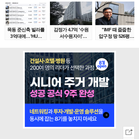
목동 준신축 빌라를
감정가 4.7억 '수원
"IMF 때 줍줍한
3억대에…'HUG
서수원자이'
압구정 땅 526평의
말소확약' 서울 빌..
낙찰가는?
위엄" 이수만, 100..
땅집고옥..