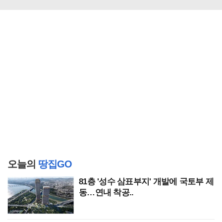
오늘의
땅집GO
81층 '성수 삼표부지' 개발에 국토부 제
동…연내 착공..