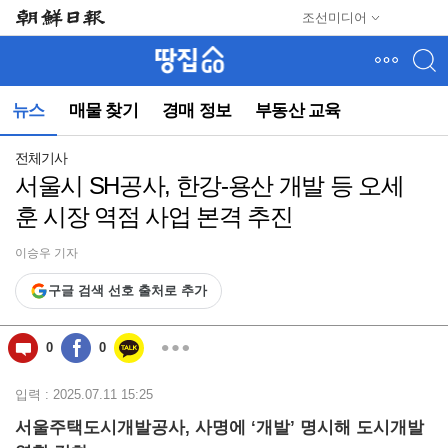
메
조선미디어
뉴
건
너
뛰
뉴스
매물 찾기
경매 정보
부동산 교육
기
(컨
텐
전체기사
츠
서울시 SH공사, 한강-용산 개발 등 오세
영
훈 시장 역점 사업 본격 추진
역
으
로
이승우 기자
바
구글 검색 선호 출처로 추가
로
이
동)
0
0
입력 : 2025.07.11 15:25
서울주택도시개발공사, 사명에 ‘개발’ 명시해 도시개발