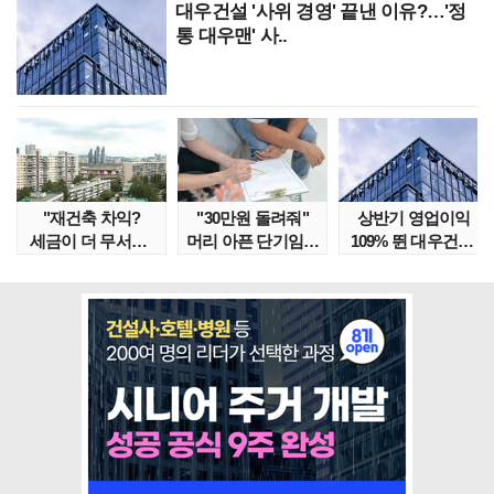
대우건설 '사위 경영' 끝낸 이유?…'정
통 대우맨' 사..
"재건축 차익?
"30만원 돌려줘"
상반기 영업이익
세금이 더 무서워"
머리 아픈 단기임대
109% 뛴 대우건설,
강남서 호가 수억 ..
보증금 분쟁 막..
주가는 '고점 대..