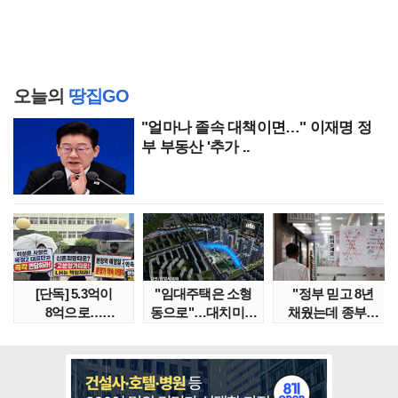
오늘의
땅집GO
"얼마나 졸속 대책이면…" 이재명 정
부 부동산 '추가 ..
[단독] 5.3억이
"임대주택은 소형
"정부 믿고 8년
8억으로…
동으로"…대치미도
채웠는데 종부세
성남복정2지구
'꼼수 소셜믹스'..
수천만원 뛰어"
본청약 분..
임대..