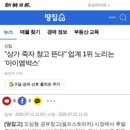
메
조선미디어
뉴
건
너
뛰
뉴스
매물 찾기
경매 정보
부동산 교육
기
(컨
텐
산업
츠
"상가 죽자 창고 뜬다" 업계 1위 노리는
영
'아이엠박스'
역
으
로
배민주 기자
바
구글 검색 선호 출처로 추가
로
이
동)
0
0
입력 : 2025.07.11 11:03 | 수정 : 2025.07.22 11:41
[땅집고]
도심형 공유창고(셀프스토리지) 시장에서 후발