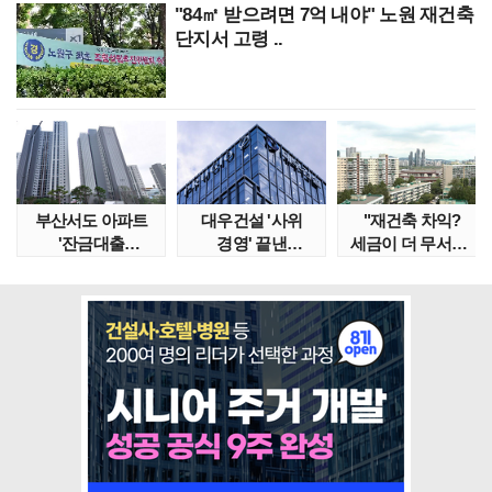
"84㎡ 받으려면 7억 내야" 노원 재건축
단지서 고령 ..
부산서도 아파트
대우건설 '사위
"재건축 차익?
'잔금대출
경영' 끝낸
세금이 더 무서워"
대란'…"대통령
이유?…'정통
강남서 호가 수억 ..
특별 지시..
대우맨' 사..