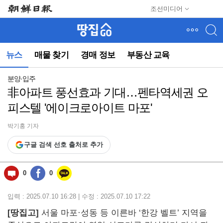
메
조선미디어
뉴
건
너
뛰
뉴스
매물 찾기
경매 정보
부동산 교육
기
(컨
텐
분양·입주
츠
非아파트 풍선효과 기대…펜타역세권 오
영
피스텔 '에이크로아이트 마포'
역
으
로
박기홍 기자
바
구글 검색 선호 출처로 추가
로
이
동)
0
0
입력 : 2025.07.10 16:28 | 수정 : 2025.07.10 17:22
[땅집고]
서울 마포·성동 등 이른바 ‘한강 벨트’ 지역을