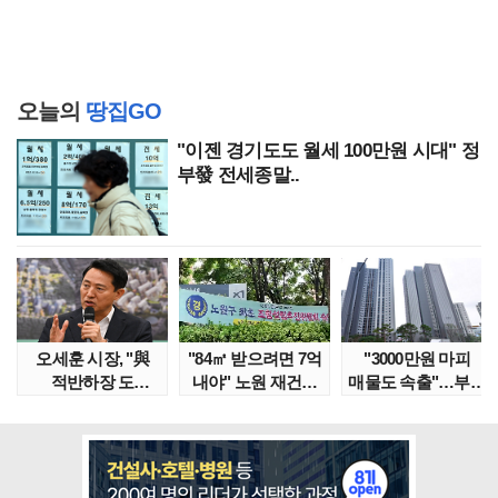
오늘의
땅집GO
"이젠 경기도도 월세 100만원 시대" 정
부發 전세종말..
오세훈 시장, "與
"84㎡ 받으려면 7억
"3000만원 마피
적반하장 도
내야" 노원 재건축
매물도 속출"…부산
넘었다" 반박한
단지서 고령 ..
대단지서도 잔금..
이유는