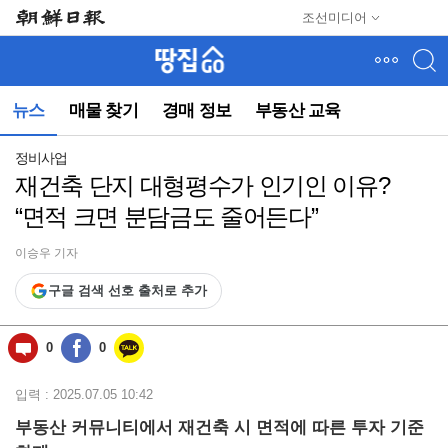
메
조선미디어
뉴
건
너
뛰
뉴스
매물 찾기
경매 정보
부동산 교육
기
(컨
텐
정비사업
츠
재건축 단지 대형평수가 인기인 이유?
영
“면적 크면 분담금도 줄어든다”
역
으
로
이승우 기자
바
구글 검색 선호 출처로 추가
로
이
동)
0
0
입력 : 2025.07.05 10:42
부동산 커뮤니티에서 재건축 시 면적에 따른 투자 기준