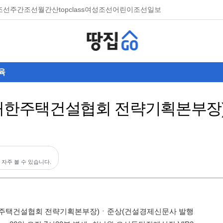
조선
주간조선
월간산
topclass
여성조선
어린이조선일보
육
(대한주택건설협회 전략기획본부장
 자주 볼 수 있습니다.
한주택건설협회 전략기획본부장)ㆍ준상(건설경제신문사 발행