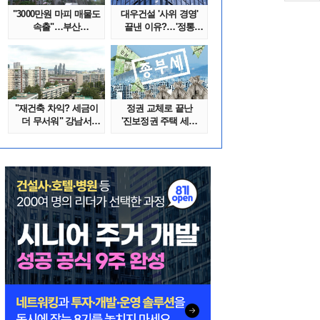
"3000만원 마피 매물도
대우건설 '사위 경영'
속출"…부산
끝낸 이유?…'정통
대단지서도 잔금..
대우맨' 사..
"재건축 차익? 세금이
정권 교체로 끝난
더 무서워" 강남서
'진보정권 주택 세금
호가 수억 ..
폭탄'