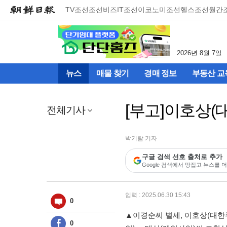
메
TV조선
조선비즈
IT조선
이코노미조선
헬스조선
월간
뉴
건
너
뛰
2026년 8월 7일
기
(컨
뉴스
매물 찾기
경매 정보
부동산 교
텐
츠
영
[부고]이호상
역
전체기사
으
로
바
박기람 기자
로
구글 검색 선호 출처로 추가
이
Google 검색에서 땅집고 뉴스를 더
동)
입력 : 2025.06.30 15:43
0
▲이경순씨 별세, 이호상(대
0