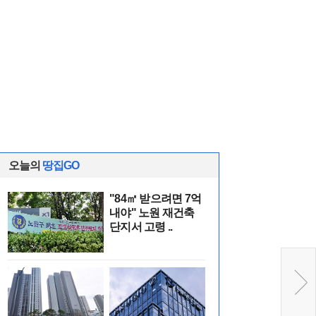
오늘의
땅집GO
"84㎡ 받으려면 7억
내야" 노원 재건축
단지서 고령 ..