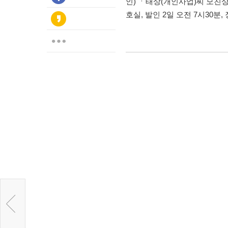
인) ㆍ태상(개인사업)씨 모친상 
호실, 발인 2일 오전 7시30분, 장