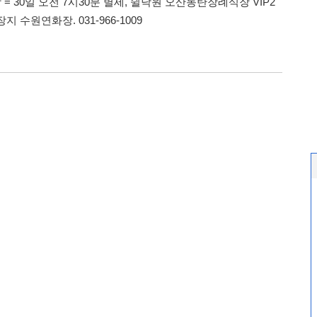
= 30일 오전 7시30분 별세, 쉴낙원 오산동탄장례식장 VIP2
지 수원연화장. 031-966-1009