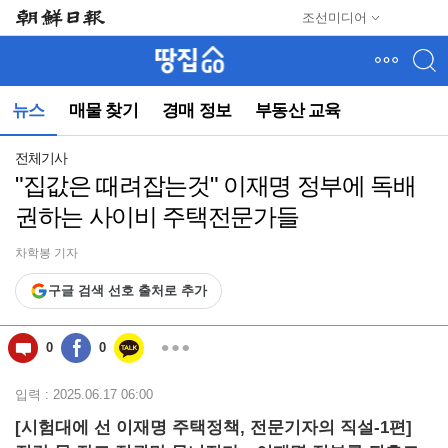
메
조선미디어
뉴
건
너
뛰
뉴스
매물 찾기
경매 정보
부동산 교육
기
(컨
텐
전체기사
츠
"집값은 때려잡는것" 이재명 정부에 독배
영
권하는 사이비 주택전문가들
역
으
로
차학봉 기자
바
구글 검색 선호 출처로 추가
로
이
동)
0
0
입력 : 2025.06.17 06:00
[시험대에 선 이재명 주택정책, 전문기자의 직설-1편]