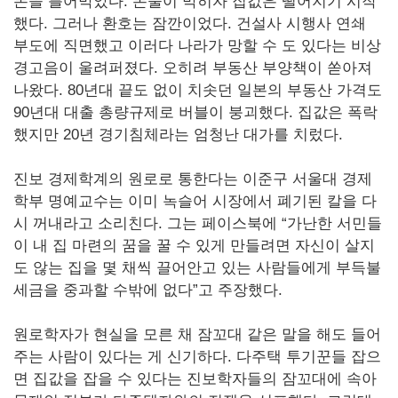
돈을 틀어막았다. 돈줄이 막히자 집값은 떨어지기 시작
했다. 그러나 환호는 잠깐이었다. 건설사 시행사 연쇄
부도에 직면했고 이러다 나라가 망할 수 도 있다는 비상
경고음이 울려퍼졌다. 오히려 부동산 부양책이 쏟아져
나왔다. 80년대 끝도 없이 치솟던 일본의 부동산 가격도
90년대 대출 총량규제로 버블이 붕괴했다. 집값은 폭락
했지만 20년 경기침체라는 엄청난 대가를 치렀다.
진보 경제학계의 원로로 통한다는 이준구 서울대 경제
학부 명예교수는 이미 녹슬어 시장에서 폐기된 칼을 다
시 꺼내라고 소리친다. 그는 페이스북에 “가난한 서민들
이 내 집 마련의 꿈을 꿀 수 있게 만들려면 자신이 살지
도 않는 집을 몇 채씩 끌어안고 있는 사람들에게 부득불
세금을 중과할 수밖에 없다”고 주장했다.
원로학자가 현실을 모른 채 잠꼬대 같은 말을 해도 들어
주는 사람이 있다는 게 신기하다. 다주택 투기꾼들 잡으
면 집값을 잡을 수 있다는 진보학자들의 잠꼬대에 속아