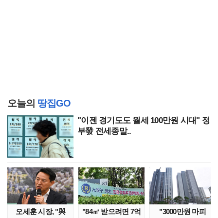
오늘의
땅집GO
"이젠 경기도도 월세 100만원 시대" 정
부發 전세종말..
오세훈 시장, "與
"84㎡ 받으려면 7억
"3000만원 마피