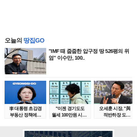
오늘의
땅집GO
"IMF 때 줍줍한 압구정 땅 526평의 위
엄" 이수만, 100..
李 대통령 초강경
"이젠 경기도도
오세훈 시장, "與
부동산 정책에…
월세 100만원 시대"
적반하장 도
추미애 '경기도 재..
정부發 전세종말..
넘었다" 반박한
이유는