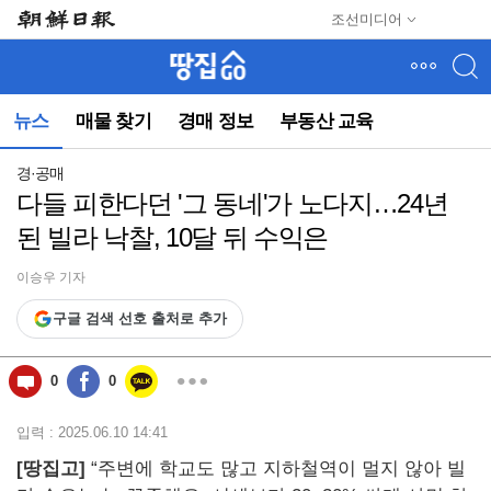
메
조선미디어
뉴
건
너
뛰
뉴스
매물 찾기
경매 정보
부동산 교육
기
(컨
텐
경·공매
츠
다들 피한다던 '그 동네'가 노다지…24년
영
된 빌라 낙찰, 10달 뒤 수익은
역
으
로
이승우 기자
바
구글 검색 선호 출처로 추가
로
이
동)
0
0
입력 : 2025.06.10 14:41
[땅집고]
“주변에 학교도 많고 지하철역이 멀지 않아 빌