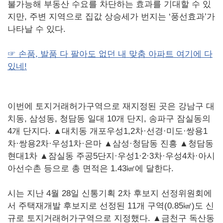
불가능해 부동산 수요를 차단하는 효과를 기대할 수 있
지만, 주변 지역으로 집값 상승세가 번지는 ‘풍선효과’가
나타날 수 있다.
☞ 손품, 발품 다 팔아도 없던 내 맞춤 아파트 여기에 다
있네!
이번에 토지거래허가구역으로 재지정된 곳은 강남구 대
치동, 삼성동, 청담동 일대 10개 단지, 송파구 잠실동의
4개 단지다. ▲대치동 개포우성1,2차·선경·미도·쌍용1
차·쌍용2차·우성1차·은마 ▲삼성·청담동 진흥 ▲청담동
현대1차 ▲잠실동 주공5단지·우성1·2·3차·우성4차·아시
아선수촌 등으로 총 면적은 1.43㎢에 달한다.
시는 지난 4월 28일 신통기획 2차 후보지 선정위원회에
서 주택재개발 후보지로 선정된 11개 구역(0.85㎢)도 신
규로 토지거래허가구역으로 지정했다. ▲금천구 독산동