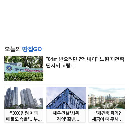
오늘의
땅집GO
"84㎡ 받으려면 7억 내야" 노원 재건축
단지서 고령 ..
"3000만원 마피
대우건설 '사위
"재건축 차익?
매물도 속출"…부산
경영' 끝낸
세금이 더 무서워"
대단지서도 잔금..
이유?…'정통
강남서 호가 수억 ..