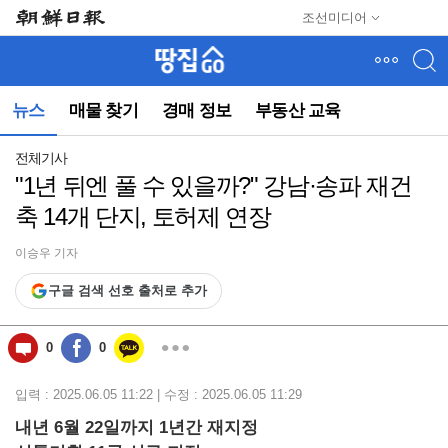
메
조선미디어
뉴
건
너
뛰
뉴스
매물 찾기
경매 정보
부동산 교육
기
(컨
텐
전체기사
츠
"1년 뒤엔 풀 수 있을까?" 강남·송파 재건
영
축 14개 단지, 토허제 연장
역
으
로
이승우 기자
바
구글 검색 선호 출처로 추가
로
이
동)
0
0
입력 : 2025.06.05 11:22 | 수정 : 2025.06.05 11:29
내년 6월 22일까지 1년간 재지정