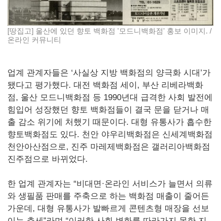
[땅집고] 울산에 있던 향토 백화점 '모드니백화점' 홍보 이미지. /
온라인 커뮤니티
업계 관계자들은 ‘사실상 지방 백화점의 양극화 시대’가
됐다고 평가했다. 대전 백화점 세이, 부산 리베라백화
점, 울산 모드니백화점 등 1990년대 급격한 사회 발전에
힘입어 성장했던 향토 백화점들이 결국 문을 닫거나 매
출 감소 위기에 처했기 때문이다. 대형 유통사가 흡수한
향토백화점도 있다. 천안 야우리백화점은 신세계백화점
천안아산점으로, 진주 마레제백화점은 갤러리아백화점
진주점으로 바뀌었다.
한 업계 관계자는 “비대면·온라인 서비스가 늘면서 의류
와 생필품 판매를 주축으로 하는 백화점 매출이 줄어든
가운데, 대형 유통사가 발빠르게 콘텐츠형 매장을 선보
이는 추세”라며 “이러한 사회 변화를 따라가지 못한 지