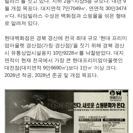
빌라스’를 짓고 있다. 지하 2층~지상5층 규모다. 내년 9
월 개점 목표다. 대지면적 7만7049㎡, 연면적 30만3474
㎡다. 타임빌라스 수성은 백화점과 쇼핑몰을 섞은 형태
로 알려져 있다.
현대백화점은 경북 경산에 전국 최대 규모 ‘현대 프리미
엄아울렛 경산점(가칭·경산점)’을 짓기 위해 경북 경산
시 유통상업시설용지 10만9228㎡를 낙찰받았다. 대지
면적이 현재 전국에서 가장 큰 현대프리미엄아울렛인
대전점(대지면적 9만9690㎡)보다 1만㎡ 이상 크다.
2026년 착공, 2028년 준공 및 개점 목표다.