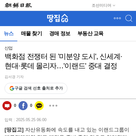
메
조선미디어
뉴
건
너
뛰
뉴스
매물 찾기
경매 정보
부동산 교육
기
(컨
텐
산업
츠
백화점 전쟁터 된 '미분양 도시', 신세계·
영
현대·롯데 몰리자…'이랜드' 중대 결정
역
으
로
김서경 기자
바
구글 검색 선호 출처로 추가
로
이
동)
0
0
입력 : 2025.05.25 06:00
[땅집고]
자산유동화에 속도를 내고 있는 이랜드그룹이