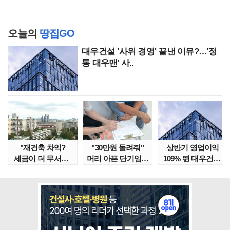
오늘의
땅집GO
대우건설 '사위 경영' 끝낸 이유?…'정
통 대우맨' 사..
"재건축 차익?
"30만원 돌려줘"
상반기 영업이익
세금이 더 무서워"
머리 아픈 단기임대
109% 뛴 대우건설,
강남서 호가 수억 ..
보증금 분쟁 막..
주가는 '고점 대..