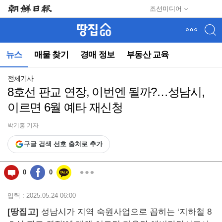
메
조선미디어
뉴
건
너
뛰
뉴스
매물 찾기
경매 정보
부동산 교육
기
(컨
텐
전체기사
츠
8호선 판교 연장, 이번엔 될까?…성남시,
영
이르면 6월 예타 재신청
역
으
로
박기홍 기자
바
구글 검색 선호 출처로 추가
로
이
동)
0
0
입력 : 2025.05.24 06:00
[땅집고]
성남시가 지역 숙원사업으로 꼽히는 ‘지하철 8