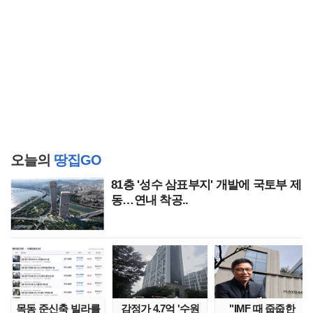
오늘의
땅집GO
81층 '성수 삼표부지' 개발에 국토부 제
동…연내 착공..
목동 준신축 빌라를
감정가 4.7억 '수원
"IMF 때 줍줍한