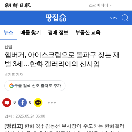
메
조선미디어
뉴
건
너
뛰
뉴스
매물 찾기
경매 정보
부동산 교육
기
(컨
텐
산업
츠
햄버거, 아이스크림으로 돌파구 찾는 재
영
벌 3세…한화 갤러리아의 신사업
역
으
로
박기홍 기자
바
구글 검색 선호 출처로 추가
로
이
동)
0
0
입력 : 2025.05.24 06:00
[땅집고]
한화 3남 김동선 부사장이 주도하는 한화갤러