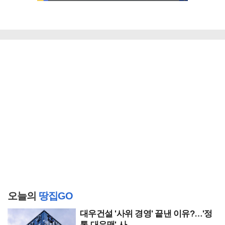
오늘의
땅집GO
대우건설 '사위 경영' 끝낸 이유?…'정
통 대우맨' 사..