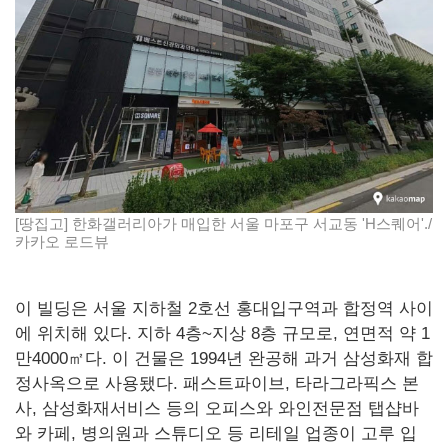
[땅집고] 한화갤러리아가 매입한 서울 마포구 서교동 'H스퀘어'./
카카오 로드뷰
이 빌딩은 서울 지하철 2호선 홍대입구역과 합정역 사이
에 위치해 있다. 지하 4층~지상 8층 규모로, 연면적 약 1
만4000㎡다. 이 건물은 1994년 완공해 과거 삼성화재 합
정사옥으로 사용됐다. 패스트파이브, 타라그라픽스 본
사, 삼성화재서비스 등의 오피스와 와인전문점 탭샵바
와 카페, 병의원과 스튜디오 등 리테일 업종이 고루 입