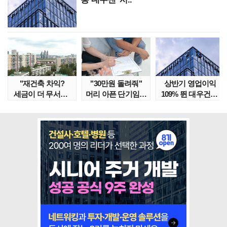
"재건축 차익?
"30만원 돌려줘"
상반기 영업이익
세금이 더 무서워"
머리 아픈 단기임대
109% 뛴 대우건설,
강남서 호가 수억 ..
보증금 분쟁 막..
주가는 '고점 대..