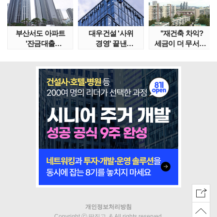
부산서도 아파트
대우건설 '사위
"재건축 차익?
'잔금대출
경영' 끝낸
세금이 더 무서워"
대란'…"대통령
이유?…'정통
강남서 호가 수억 ..
특별 지시..
대우맨' 사..
개인정보처리방침
Copyright ⓒ 땅집고. & All rights reserved.