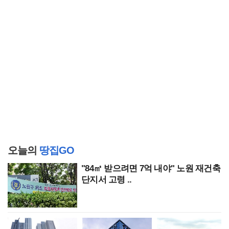
오늘의
땅집GO
"84㎡ 받으려면 7억 내야" 노원 재건축
단지서 고령 ..