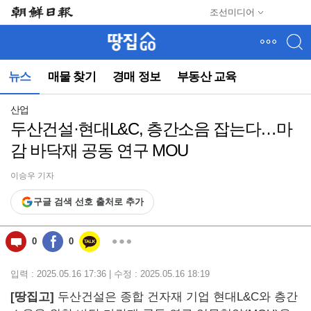
메
조선미디어
뉴
건
너
뛰
뉴스
매물 찾기
경매 정보
부동산 교육
기
(컨
텐
산업
츠
두산건설·현대L&C, 층간소음 잡는다…마
영
감 바닥재 공동 연구 MOU
역
으
로
이승우 기자
바
구글 검색 선호 출처로 추가
로
이
동)
0
0
입력 : 2025.05.16 17:36 | 수정 : 2025.05.16 18:19
[땅집고]
두산건설은 종합 건자재 기업 현대L&C와 층간