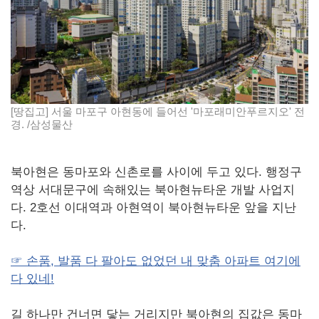
[땅집고] 서울 마포구 아현동에 들어선 '마포래미안푸르지오' 전
경. /삼성물산
북아현은 동마포와 신촌로를 사이에 두고 있다. 행정구
역상 서대문구에 속해있는 북아현뉴타운 개발 사업지
다. 2호선 이대역과 아현역이 북아현뉴타운 앞을 지난
다.
☞ 손품, 발품 다 팔아도 없었던 내 맞춤 아파트 여기에
다 있네!
길 하나만 건너면 닿는 거리지만 북아현의 집값은 동마