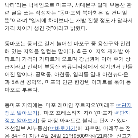
낙타’라는 닉네임으로 마포구, 서대문구 일대 부동산 관
련 글을 쓰는 작성자는 “동마포와 북아현은 길 건너일
뿐”이라며 “입지에 차이보다는 개발 진행 정도가 달라서
가격 차이가 생긴 것”이라고 밝혔다.
동마포는 동서로 길게 늘어선 마포구 중 용산구와 인접
해 있는 지역을 일컫는 말이다. 최근 이 지역 재개발 아
파트의 가격이 가파르게 오르며 강남권에 이어 주거 상
급지라고 인식이 부동산 커뮤니티상에서 생기면서 만들
어진 말이다. 공덕동, 아현동, 염리동 일대 아현뉴타운
과 5호선 공덕역, 마포역 인근 한강변 아파트를 묶어 동
마포로 부른다.
동마포 지역에는 ‘마포 래미안 푸르지오’(마래푸
☞단지
정보 알아보기
), ‘마포 프레스티지 자이’(마프자
☞단지
정보 알아보기
) 등 대장 아파트로 불리는 단지가 있다.
조선일보 AI부동산(
☞바로가기
)에 따르면, 마래푸는 전
용 84㎡이 지난 4월 24일 21억9500만원(21층)에 신고가