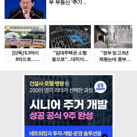
부 부동산 '추가 ..
[단독] 5.3억이
"임대주택은 소형
"정부 믿고 8년
8억으로…
동으로"…대치미도
채웠는데 종부세
성남복정2지구
'꼼수 소셜믹스'..
수천만원 뛰어"
본청약 분..
임대..