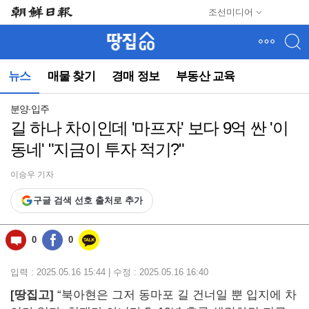
메
조선미디어
뉴
건
너
뛰
뉴스
매물 찾기
경매 정보
부동산 교육
기
(컨
텐
분양·입주
츠
길 하나 차이인데 '마프자' 보다 9억 싼 '이
영
동네' "지금이 투자 적기?"
역
으
로
이승우 기자
바
구글 검색 선호 출처로 추가
로
이
동)
0
0
입력 : 2025.05.16 15:44 | 수정 : 2025.05.16 16:40
[땅집고]
“북아현은 그저 동마포 길 건너일 뿐 입지에 차