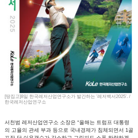
[땅집고]8일 한국레저산업연구소가 발간하는 '레저백서2025'. /
한국레저산업연구소
서천범 레저산업연구소 소장은 “올해는 트럼프 대통령
의 고율의 관세 부과 등으로 국내경제가 침체되면서 1골
프장 당 이용객수가 감소하고 그린피도 소폭 하락하겠