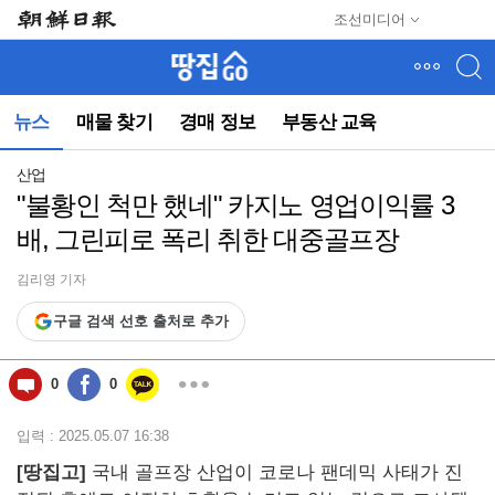
메
조선미디어
뉴
건
너
뛰
뉴스
매물 찾기
경매 정보
부동산 교육
기
(컨
텐
산업
츠
"불황인 척만 했네" 카지노 영업이익률 3
영
배, 그린피로 폭리 취한 대중골프장
역
으
로
김리영 기자
바
구글 검색 선호 출처로 추가
로
이
동)
0
0
입력 : 2025.05.07 16:38
[땅집고]
국내 골프장 산업이 코로나 팬데믹 사태가 진