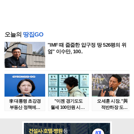
오늘의
땅집GO
"IMF 때 줍줍한 압구정 땅 526평의 위
엄" 이수만, 100..
李 대통령 초강경
"이젠 경기도도
오세훈 시장, "與
부동산 정책에…
월세 100만원 시대"
적반하장 도
추미애 '경기도 재..
정부發 전세종말..
넘었다" 반박한
이유는