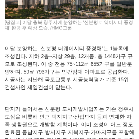
[땅집고] 이달 충북 청주시에 분양하는 ‘신분평 더웨이시티 풍경
채’ 완공 후 예상 모습. /HMG그룹
이달 분양하는 ‘신분평 더웨이시티 풍경채’는 1블록에
조성한다. 지하 2층~지상 29층, 12개동, 총 1448가구 규
모로 조성된다. 이 중 전용 75~112㎡ 655가구를 일반분
양하며, 59㎡ 793가구는 민간임대 아파트로 공급한다.
시공사는 지난해 국토교통부 시공능력평가 기준 15위
건설사인 제일건설이 맡는다.
단지가 들어서는 신분평 도시개발사업지는 기존 청주시
도심을 비롯해 인근 택지지구∙산업단지 등과 연계한 자
족 생활권으로 개발할 계획이다. 이미 조성이 어느 정도
완료된 동남지구·방서지구·지북지구∙가마지구를 포함해