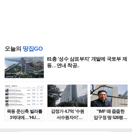
오늘의
땅집GO
81층 '성수 삼표부지' 개발에 국토부 제
동…연내 착공..
목동 준신축 빌라를
감정가 4.7억 '수원
"IMF 때 줍줍한
3억대에…'HUG
서수원자이'
압구정 땅 526평의
말소확약' 서울 빌..
낙찰가는?
위엄" 이수만, 100..
땅집고옥..