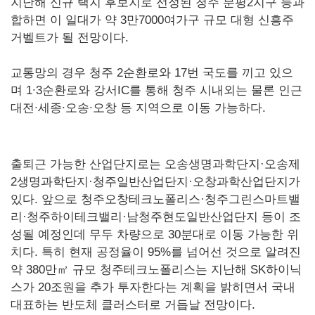
지난해 신규 택지 후보지로 선정된 청주 분평2지구 등과
합하면 이 일대가 약 3만7000여가구 규모 대형 신흥주
거벨트가 될 전망이다.
교통망의 경우 청주 2순환로와 17번 국도를 끼고 있으
며 1∙3순환로와 강서IC를 통해 청주 시내외는 물론 인근
대전∙세종∙오송∙오창 등 지역으로 이동 가능하다.
출퇴근 가능한 산업단지로는 오송생명과학단지·오송제
2생명과학단지·청주일반산업단지·오창과학산업단지가
있다. 앞으로 청주오창테크노폴리스·청주그린스마트밸
리·청주하이테크밸리·남청주현도일반산업단지 등이 조
성될 예정인데 무두 차량으로 30분대로 이동 가능한 위
치다. 특히 현재 공정율이 95%를 넘어선 것으로 알려진
약 380만㎡ 규모 청주테크노폴리스는 지난해 SK하이닉
스가 20조원을 추가 투자한다는 계획을 밝히면서 국내
대표하는 반도체 클러스터로 거듭날 전망이다.