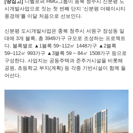
[땅집고]
디벨로퍼 HMG그룹이 충북 청주시 신분평 도
시개발사업으로 짓는 첫 번째 단지 ‘신분평 더웨이시티
풍경채’를 이달 처음으로 선보인다.
신분평 도시개발사업은 충북 청주시 서원구 장성동 일
대에 3개 블록, 총 3949가구 규모로 조성하는 프로젝트
다. 블록별로 ▲1블록 59~112㎡ 1448가구 ▲2블록
59~112㎡ 993가구 ▲3블록 59 ~ 84㎡ 1508가구 등으로
구성한다. 사업지는 공동주택과 준주거시설을 비롯해
공원, 초등학교 부지(계획) 등 각종 기반시설이 함께 들
어선다.