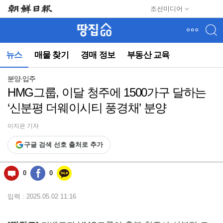
메
조선미디어
뉴
건
너
뛰
뉴스
매물 찾기
경매 정보
부동산 교육
기
(컨
텐
분양·입주
츠
HMG그룹, 이달 청주에 1500가구 달하는
영
‘신분평 더웨이시티 풍경채’ 분양
역
으
로
이지은 기자
바
구글 검색 선호 출처로 추가
로
이
동)
0
0
입력 : 2025.05.02 11:16