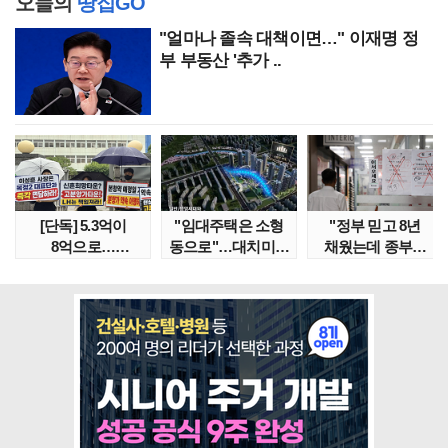
오늘의
땅집GO
"얼마나 졸속 대책이면…" 이재명 정
부 부동산 '추가 ..
[단독] 5.3억이
"임대주택은 소형
"정부 믿고 8년
8억으로…
동으로"…대치미도
채웠는데 종부세
성남복정2지구
'꼼수 소셜믹스'..
수천만원 뛰어"
본청약 분..
임대..