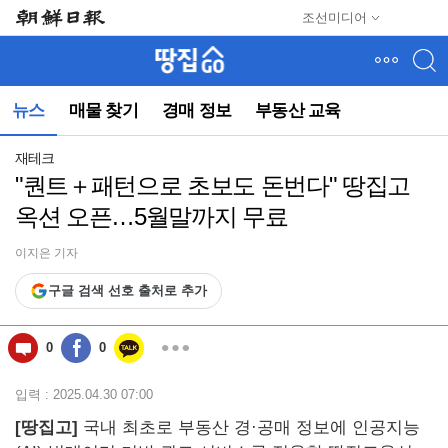
메
조선미디어
뉴
건
너
뛰
뉴스
매물 찾기
경매 정보
부동산 교육
기
(컨
텐
재테크
츠
"퀀트＋패턴으로 초보도 돈번다" 땅집고
영
옥션 오픈…5월말까지 무료
역
으
로
이지은 기자
바
구글 검색 선호 출처로 추가
로
이
동)
0
0
입력 : 2025.04.30 07:00
[땅집고]
국내 최초로 부동산 경·공매 정보에 인공지능