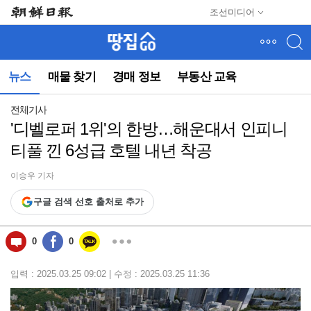
메
조선미디어
뉴
건
너
뛰
뉴스
매물 찾기
경매 정보
부동산 교육
기
(컨
텐
전체기사
츠
'디벨로퍼 1위'의 한방…해운대서 인피니
영
티풀 낀 6성급 호텔 내년 착공
역
으
로
이승우 기자
바
구글 검색 선호 출처로 추가
로
이
동)
0
0
입력 : 2025.03.25 09:02 | 수정 : 2025.03.25 11:36