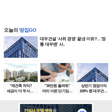
오늘의
땅집GO
대우건설 '사위 경영' 끝낸 이유?…'정
통 대우맨' 사..
"재건축 차익?
"30만원 돌려줘"
상반기 영업이익
세금이 더 무서워"
머리 아픈 단기임대
109% 뛴 대우건설,
강남서 호가 수억 ..
보증금 분쟁 막..
주가는 '고점 대..