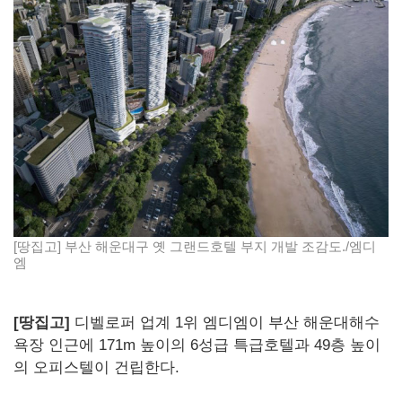
[땅집고] 부산 해운대구 옛 그랜드호텔 부지 개발 조감도./엠디
엠
[땅집고]
디벨로퍼 업계 1위 엠디엠이 부산 해운대해수
욕장 인근에 171m 높이의 6성급 특급호텔과 49층 높이
의 오피스텔이 건립한다.