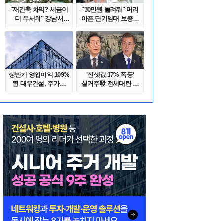
"재건축 차익? 세금이
"30만원 돌려줘" 머리
더 무서워" 강남서
아픈 단기임대 보증금
호가 수억 ..
분쟁 막..
상반기 영업이익 109%
'전셋값 17% 폭등'
뛴 대우건설, 주가는
실거주發 전세대란 또
'고점 대..
오나