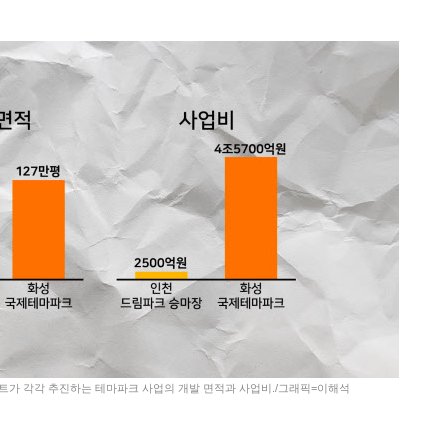
트가 각각 추진하는 테마파크 사업의 개발 면적과 사업비./그래픽=이해석