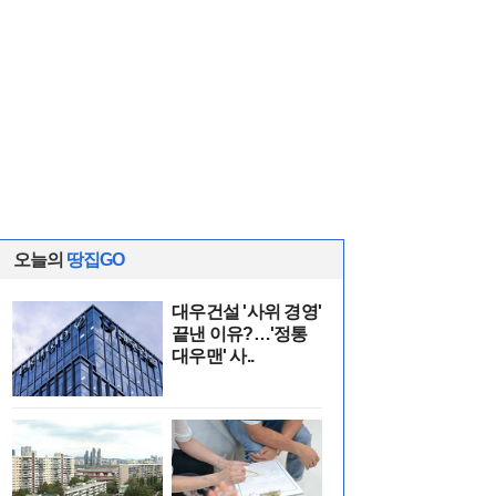
오늘의
땅집GO
대우건설 '사위 경영'
끝낸 이유?…'정통
대우맨' 사..