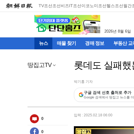
메
TV조선
조선비즈
IT조선
이코노미조선
헬스조선
월간
뉴
건
너
뛰
2026년 8월 6일
기
(컨
뉴스
매물 찾기
경매 정보
부동산 교
텐
츠
영
롯데도 실패했는
역
땅집고TV
으
로
바
박기홍 기자
로
구글 검색 선호 출처로 추가
이
Google 검색에서 땅집고 뉴스를 더
동)
입력 : 2025.02.18 06:00
0
0