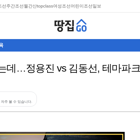
조선
주간조선
월간산
topclass
여성조선
어린이조선일보
육
데…정용진 vs 김동선, 테마파크
 자주 볼 수 있습니다.