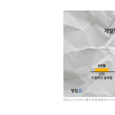
[땅집고] 신세계그룹과 한화호텔앤드리조