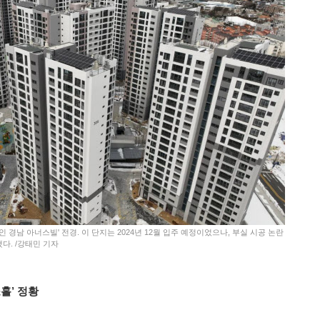
인 경남 아너스빌' 전경. 이 단지는 2024년 12월 입주 예정이었으나, 부실 시공 논란
다. /강태민 기자
홀’ 정황