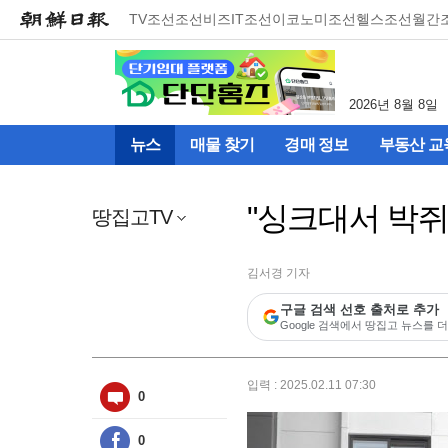
메
TV조선
조선비즈
IT조선
이코노미조선
헬스조선
월간
뉴
건
너
뛰
2026년 8월 8일
기
(컨
뉴스
매물 찾기
경매 정보
부동산 교
텐
츠
영
"싱크대서 박쥐
역
땅집고TV
으
로
바
김서경 기자
로
구글 검색 선호 출처로 추가
이
Google 검색에서 땅집고 뉴스를 더
동)
입력 : 2025.02.11 07:30
0
0