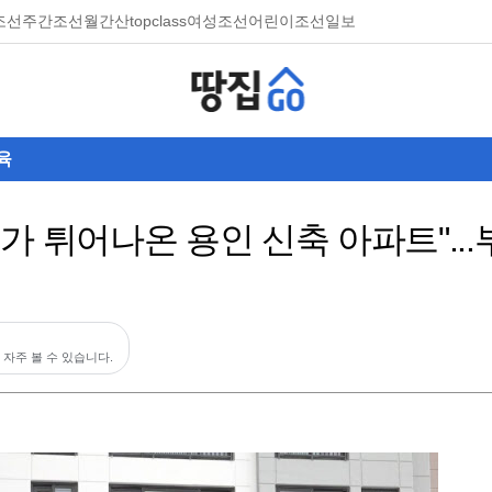
조선
주간조선
월간산
topclass
여성조선
어린이조선일보
육
가 튀어나온 용인 신축 아파트"..
 자주 볼 수 있습니다.