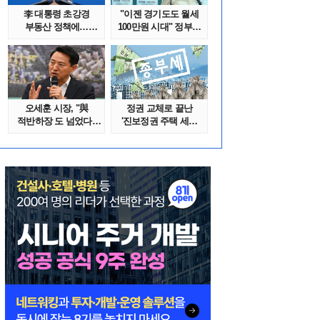
李 대통령 초강경
"이젠 경기도도 월세
부동산 정책에…
100만원 시대" 정부發
추미애 '경기도 재..
전세종말..
오세훈 시장, "與
정권 교체로 끝난
적반하장 도 넘었다"
'진보정권 주택 세금
반박한 이유는
폭탄'