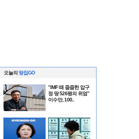
오늘의
땅집GO
"IMF 때 줍줍한 압구
정 땅 526평의 위엄"
이수만, 100..