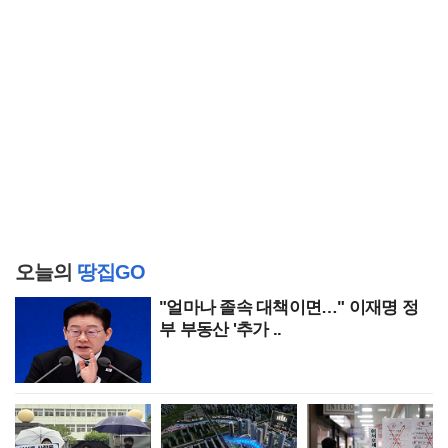
오늘의
땅집GO
"얼마나 졸속 대책이면…" 이재명 정
부 부동산 '추가 ..