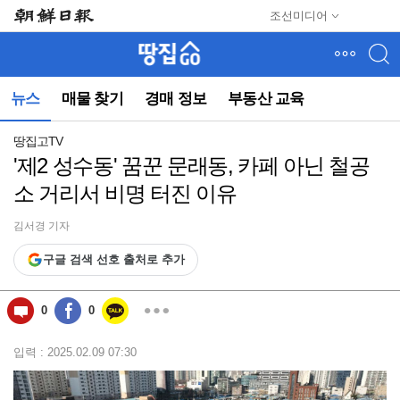
메
조선미디어
뉴
건
너
뛰
뉴스
매물 찾기
경매 정보
부동산 교육
기
(컨
텐
땅집고TV
츠
'제2 성수동' 꿈꾼 문래동, 카페 아닌 철공
영
소 거리서 비명 터진 이유
역
으
로
김서경 기자
바
구글 검색 선호 출처로 추가
로
이
동)
0
0
입력 : 2025.02.09 07:30