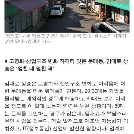
[땅집고] 서울 영등포구 문래동4가 골목 모습. 철공소와 카페가
섞여 있다. /강태민 기자
■ 고령화·산업구조 변화 직격타 맞은 문래동, 임대료 상
승은 ‘엎친 데 덮친 격’
임대료 상승은 고령화와 산업구조 변화로 어려움에 처
한 문래동을 더욱 위태롭게 만든다. 20·30대는 가업을
물려받는 예외적인 경우에 해당하고 40대도 보기 어려
울 정도로 이 일대 노동자 연령은 높은 상황이다. 60대
는 은퇴를 고민하는 경우가 많은데, 임대료가 부담스러
우면 사업을 접는다. 기술 발전으로 제조업 자동화가 이
뤄졌고, IT(정보통신) 산업이 발전한 영향이다. 업계에