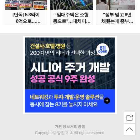
[단독] 5.3억이
"임대주택은 소형
"정부 믿고 8년
8억으로…
동으로"…대치미도
채웠는데 종부세
성남복정2지구
'꼼수 소셜믹스'..
수천만원 뛰어"
본청약 분..
임대..
개인정보처리방침
Copyright ⓒ 땅집고. & All rights reserved.