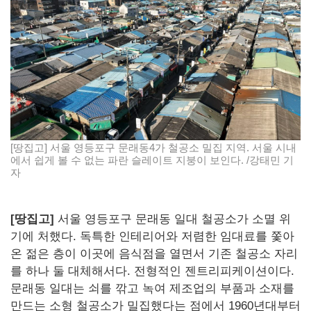
[땅집고] 서울 영등포구 문래동4가 철공소 밀집 지역. 서울 시내
에서 쉽게 볼 수 없는 파란 슬레이트 지붕이 보인다. /강태민 기
자
[땅집고]
서울 영등포구 문래동 일대 철공소가 소멸 위
기에 처했다. 독특한 인테리어와 저렴한 임대료를 쫓아
온 젊은 층이 이곳에 음식점을 열면서 기존 철공소 자리
를 하나 둘 대체해서다. 전형적인 젠트리피케이션이다.
문래동 일대는 쇠를 깎고 녹여 제조업의 부품과 소재를
만드는 소형 철공소가 밀집했다는 점에서 1960년대부터