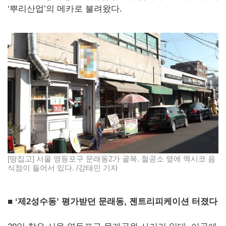
‘뿌리산업’의 메카로 불려왔다.
[땅집고] 서울 영등포구 문래동2가 골목. 철공소 옆에 멕시코 음
식점이 들어서 있다. /강태민 기자
■
‘제2성수동
’ 평가받던 문래동, 젠트리피케이션 터졌다