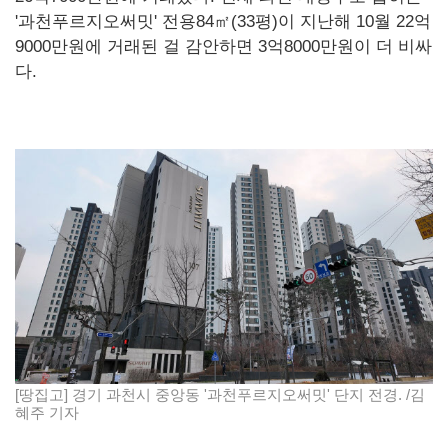
'과천푸르지오써밋' 전용84㎡(33평)이 지난해 10월 22억
9000만원에 거래된 걸 감안하면 3억8000만원이 더 비싸
다.
[땅집고] 경기 과천시 중앙동 '과천푸르지오써밋' 단지 전경. /김
혜주 기자