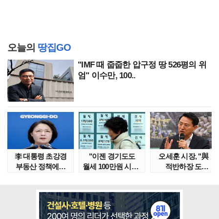
오늘의
땅집GO
"IMF 때 줍줍한 압구정 땅 526평의 위
엄" 이수만, 100..
李 대통령 초강경
"이젠 경기도도
오세훈 시장, "與
부동산 정책에…
월세 100만원 시대"
적반하장 도
추미애 '경기도 재..
정부發 전세종말..
넘었다" 반박한
이유는