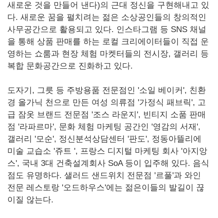
새로운 것을 만들어 낸다)의 근대 정신을 구현해내고 있
다. 새로운 꿈을 펼치려는 젊은 소상공인들의 창의적인
사무공간으로 활용되고 있다. 인스타그램 등 SNS 채널
을 통해 상품 판매를 하는 로컬 크리에이터들이 직접 운
영하는 쇼룸과 현장 체험 마켓터들의 전시장, 갤러리 등
복합 문화공간으로 진화하고 있다.
도자기, 그릇 등 주방용품 전문점인 '소일 베이커', 친환
경 올가닉 천으로 만든 여성 의류점 '가정식 패브릭', 고
급 잠옷 브랜드 전문점 '조스 라운지', 빈티지 소품 판매
점 '라파르마', 문화 체험 마케팅 공간인 '영감의 서재',
갤러리 '모순', 정신분석상담센터 '판도', 정동아뜰리에
미술 교습소 '쥬트 ', 프랑스 디지털 마케팅 회사 '아지앙
스', 국내 3대 건축설계회사 SoA 등이 입주해 있다. 음식
점도 유명하다. 샐러드 샌드위치 전문점 '르풀'과 와인
전문 레스토랑 '오드하우스'에는 젊은이들의 발길이 끊
이질 않는다.