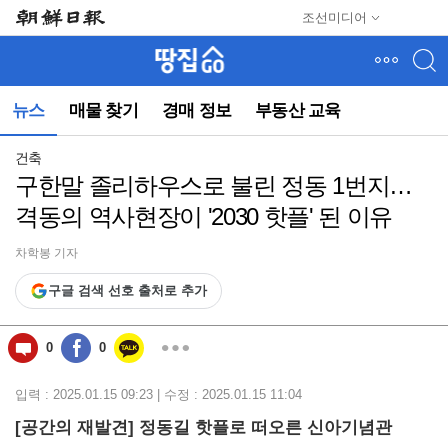
메
조선미디어
뉴
건
너
뛰
뉴스
매물 찾기
경매 정보
부동산 교육
기
(컨
텐
건축
츠
구한말 졸리하우스로 불린 정동 1번지…
영
격동의 역사현장이 '2030 핫플' 된 이유
역
으
로
차학봉 기자
바
구글 검색 선호 출처로 추가
로
이
동)
0
0
입력 : 2025.01.15 09:23 | 수정 : 2025.01.15 11:04
[공간의 재발견] 정동길 핫플로 떠오른 신아기념관