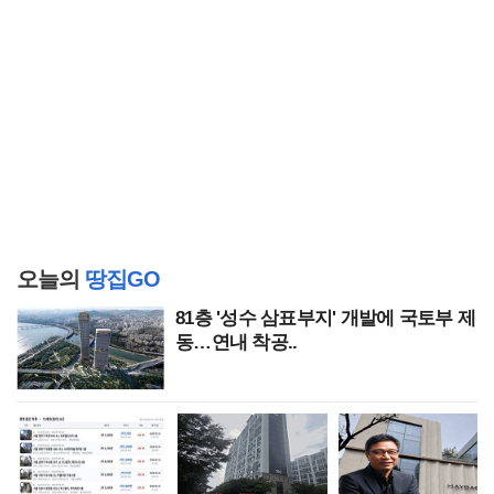
오늘의
땅집GO
81층 '성수 삼표부지' 개발에 국토부 제
동…연내 착공..