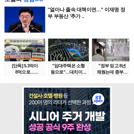
"얼마나 졸속 대책이면…" 이재명 정
부 부동산 '추가 ..
[단독] 5.3억이
"임대주택은 소형
"정부 믿고 8년
8억으로…
동으로"…대치미도
채웠는데 종부세
성남복정2지구
'꼼수 소셜믹스'..
수천만원 뛰어"
본청약 분..
임대..