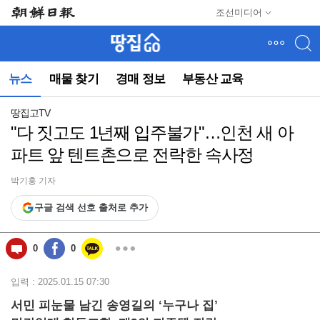
메
조선미디어
뉴
건
너
뛰
뉴스
매물 찾기
경매 정보
부동산 교육
기
(컨
텐
땅집고TV
츠
"다 짓고도 1년째 입주불가"…인천 새 아
영
파트 앞 텐트촌으로 전락한 속사정
역
으
로
박기홍 기자
바
구글 검색 선호 출처로 추가
로
이
동)
0
0
입력 : 2025.01.15 07:30
서민 피눈물 남긴 송영길의 ‘누구나 집’