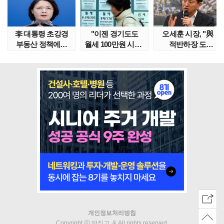
李 대통령 초강경
"이젠 경기도도
오세훈 시장, "與
부동산 정책에…
월세 100만원 시대"
적반하장 도
추미애 '경기도 재..
정부發 전세종말..
넘었다" 반박한
이유는
개인정보처리방침
Copyright ⓒ 땅집고. & All rights reserved.