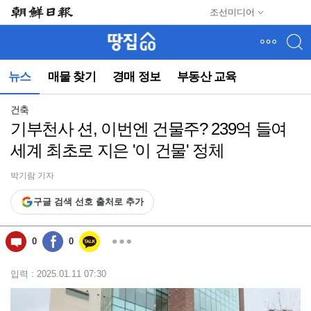
메
조선미디어
뉴
건
너
뛰
뉴스
매물 찾기
경매 정보
부동산 교육
기
(컨
텐
건축
츠
기부천사 션, 이번엔 건물주? 239억 들여
영
세계 최초로 지은 '이 건물' 정체
역
으
로
박기람 기자
바
구글 검색 선호 출처로 추가
로
이
동)
0
0
입력 : 2025.01.11 07:30