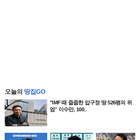
오늘의
땅집GO
"IMF 때 줍줍한 압구정 땅 526평의 위
엄" 이수만, 100..