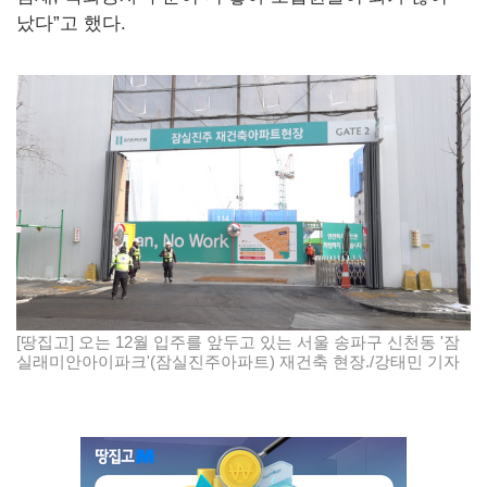
났다”고 했다.
[땅집고] 오는 12월 입주를 앞두고 있는 서울 송파구 신천동 '잠
실래미안아이파크'(잠실진주아파트) 재건축 현장./강태민 기자