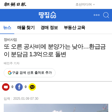
메
조선미디어
뉴
건
너
뛰
뉴스
매물 찾기
경매 정보
부동산 교육
기
(컨
텐
정비사업
츠
또 오른 공사비에 분양가는 낮아…환급금
영
이 분담금 1.3억으로 돌변
역
으
로
배민주 기자
바
구글 검색 선호 출처로 추가
로
이
동)
0
0
입력 : 2025.01.09 07:30