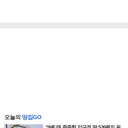
오늘의
땅집GO
"IMF 때 줍줍한 압구정 땅 526평의 위