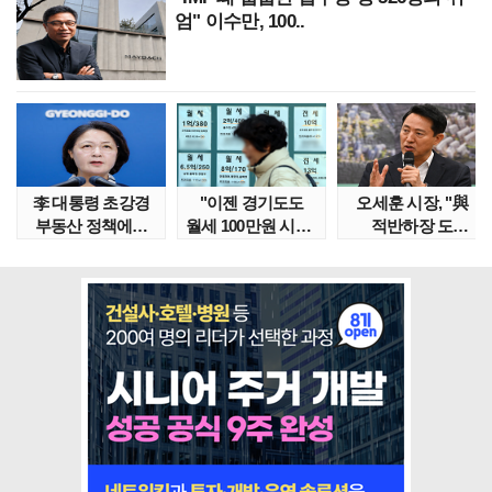
엄" 이수만, 100..
李 대통령 초강경
"이젠 경기도도
오세훈 시장, "與
부동산 정책에…
월세 100만원 시대"
적반하장 도
추미애 '경기도 재..
정부發 전세종말..
넘었다" 반박한
이유는