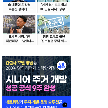
李 대통령 초강경
"이젠 경기도도 월세
부동산 정책에…
100만원 시대" 정부發
추미애 '경기도 재..
전세종말..
오세훈 시장, "與
정권 교체로 끝난
적반하장 도 넘었다"
'진보정권 주택 세금
반박한 이유는
폭탄'