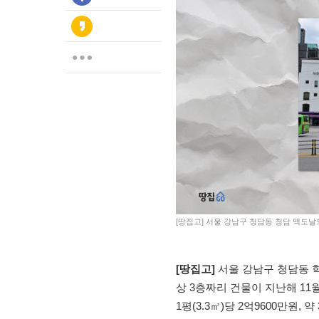
[땅집고] 서울 강남구 청담동 청담 맥도날
[땅집고]
서울 강남구 청담동 
상 3층짜리 건물이 지난해 11월
1평(3.3㎡)당 2억9600만원,