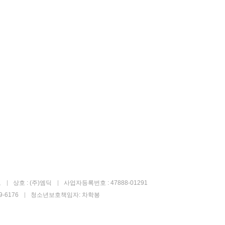
고
상호 : (주)엠딕
사업자등록번호 : 47888-01291
-6176
청소년보호책임자: 차학봉