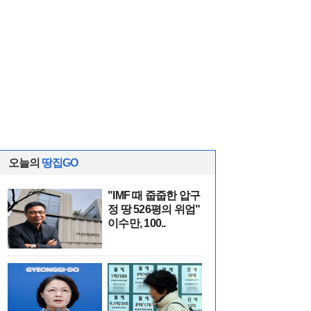
오늘의
땅집GO
"IMF 때 줍줍한 압구
정 땅 526평의 위엄"
이수만, 100..