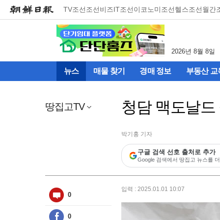
메
TV조선
조선비즈
IT조선
이코노미조선
헬스조선
월간
뉴
건
너
뛰
2026년 8월 8일
기
(컨
뉴스
매물 찾기
경매 정보
부동산 교
텐
츠
영
청담 맥도날드 
역
땅집고TV
으
로
바
박기홍 기자
로
구글 검색 선호 출처로 추가
이
Google 검색에서 땅집고 뉴스를 더
동)
입력 : 2025.01.01 10:07
0
0