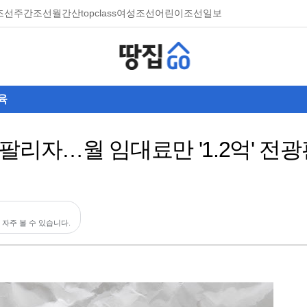
조선
주간조선
월간산
topclass
여성조선
어린이조선일보
육
팔리자…월 임대료만 '1.2억' 전광
 자주 볼 수 있습니다.