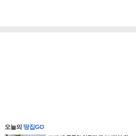
오늘의
땅집GO