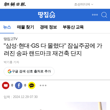
메
조선미디어
뉴
건
너
뛰
뉴스
매물 찾기
경매 정보
부동산 교육
기
(컨
텐
땅집고TV
츠
"삼성·현대·GS 다 몰렸다" 잠실주공에 가
영
려진 송파 랜드마크 재건축 단지
역
으
로
박기홍 기자
바
구글 검색 선호 출처로 추가
로
이
동)
0
0
입력 : 2024.12.29 07:30