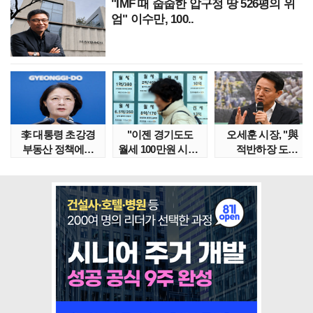
"IMF 때 줍줍한 압구정 땅 526평의 위
엄" 이수만, 100..
李 대통령 초강경
"이젠 경기도도
오세훈 시장, "與
부동산 정책에…
월세 100만원 시대"
적반하장 도
추미애 '경기도 재..
정부發 전세종말..
넘었다" 반박한
이유는