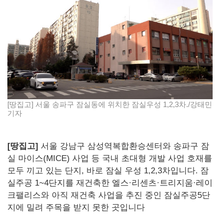
[땅집고] 서울 송파구 잠실동에 위치한 잠실우성 1,2,3차./강태민
기자
[땅집고]
서울 강남구 삼성역복합환승센터와 송파구 잠
실 마이스(MICE) 사업 등 국내 초대형 개발 사업 호재를
모두 끼고 있는 단지, 바로 잠실 우성 1,2,3차입니다. 잠
실주공 1~4단지를 재건축한 엘스·리센츠·트리지움·레이
크팰리스와 아직 재건축 사업을 추진 중인 잠실주공5단
지에 밀려 주목을 받지 못한 곳입니다