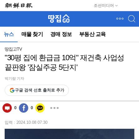
메
조선미디어
뉴
건
너
뛰
뉴스
매물 찾기
경매 정보
부동산 교육
기
(컨
텐
땅집고TV
츠
"30평 집에 환급금 10억" 재건축 사업성
영
끝판왕 '잠실주공 5단지'
역
으
로
박기람 기자
바
구글 검색 선호 출처로 추가
로
이
동)
0
0
입력 : 2024.10.08 07:30