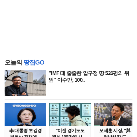
오늘의
땅집GO
"IMF 때 줍줍한 압구정 땅 526평의 위
엄" 이수만, 100..
李 대통령 초강경
"이젠 경기도도
오세훈 시장, "與
부동산 정책에…
월세 100만원 시대"
적반하장 도